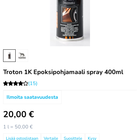
Troton 1K Epoksipohjamaali spray 400ml
(15)
Ilmoita saatavuudesta
20,00
€
1 l = 50,00 €
Vertaile
Suosittele
Kysy