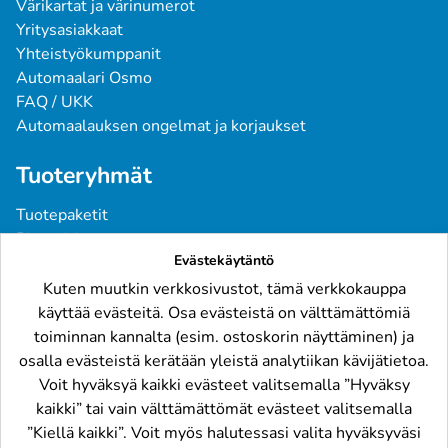
Värikartat ja värinumerot
Yritysasiakkaat
Yhteistyökumppanit
Automaalari Osmo
FAQ / UKK
Automaalauksen ongelmat ja korjaukset
Tuoteryhmät
Tuotepaketit
Pintavärit
Evästekäytäntö
Spraymaalit
Pohjatuotteet
Kuten muutkin verkkosivustot, tämä verkkokauppa
Tarvikkeet
käyttää evästeitä. Osa evästeistä on välttämättömiä
Raskaskalusto
toiminnan kannalta (esim. ostoskorin näyttäminen) ja
osalla evästeistä kerätään yleistä analytiikan kävijätietoa.
Löydät meidät
Voit hyväksyä kaikki evästeet valitsemalla ”Hyväksy
kaikki” tai vain välttämättömät evästeet valitsemalla
”Kiellä kaikki”. Voit myös halutessasi valita hyväksyväsi