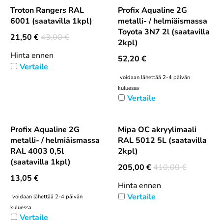
Troton Rangers RAL
Profix Aqualine 2G
6001 (saatavilla 1kpl)
metalli- / helmiäismassa
Toyota 3N7 2l (saatavilla
21,50
€
43,00 €
2kpl)
Hinta ennen
52,20
€
Vertaile
voidaan lähettää 2-4 päivän
kuluessa
Vertaile
Profix Aqualine 2G
Mipa OC akryylimaali
metalli- / helmiäismassa
RAL 5012 5L (saatavilla
RAL 4003 0,5l
2kpl)
(saatavilla 1kpl)
205,00
€
410,00 €
13,05
€
Hinta ennen
Vertaile
voidaan lähettää 2-4 päivän
kuluessa
Vertaile