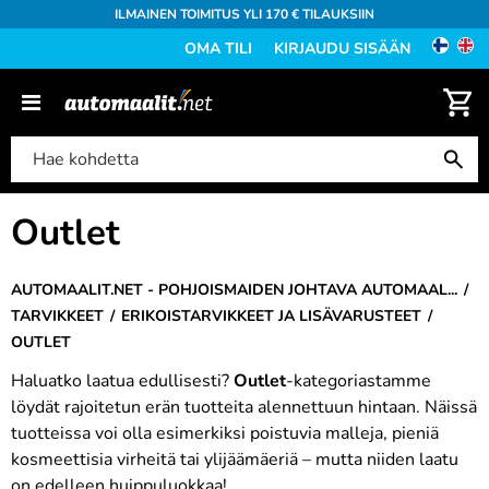
ILMAINEN TOIMITUS YLI 170 € TILAUKSIIN
OMA TILI
KIRJAUDU SISÄÄN
Outlet
AUTOMAALIT.NET - POHJOISMAIDEN JOHTAVA AUTOMAAL...
TARVIKKEET
ERIKOISTARVIKKEET JA LISÄVARUSTEET
OUTLET
Haluatko laatua edullisesti?
Outlet
-kategoriastamme
löydät rajoitetun erän tuotteita alennettuun hintaan. Näissä
tuotteissa voi olla esimerkiksi poistuvia malleja, pieniä
kosmeettisia virheitä tai ylijäämäeriä – mutta niiden laatu
on edelleen huippuluokkaa!