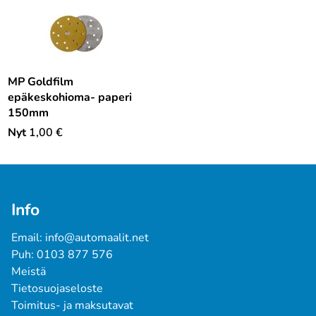
MP Goldfilm
epäkeskohioma- paperi
150mm
Nyt
1,00
€
Info
Email: info@automaalit.net
Puh: 0103 877 576
Meistä
Tietosuojaseloste
Toimitus- ja maksutavat