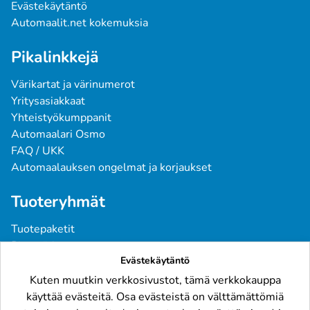
Evästekäytäntö
Automaalit.net kokemuksia
Pikalinkkejä
Värikartat ja värinumerot
Yritysasiakkaat
Yhteistyökumppanit
Automaalari Osmo
FAQ / UKK
Automaalauksen ongelmat ja korjaukset
Tuoteryhmät
Tuotepaketit
Pintavärit
Evästekäytäntö
Spraymaalit
Pohjatuotteet
Kuten muutkin verkkosivustot, tämä verkkokauppa
Tarvikkeet
käyttää evästeitä. Osa evästeistä on välttämättömiä