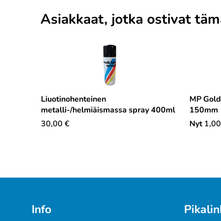
Asiakkaat, jotka ostivat tä
Liuotinohenteinen
MP Gold
metalli-/helmiäismassa spray 400ml
150mm
30,00
€
Nyt
1,00
Info
Pikalin