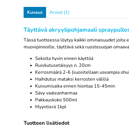
Kuvaus
Arviot (1)
Täyttävä akryylipohjamaali spraypullos
Tässä tuotteessa löytyy kaikki ominaisuudet joita e
muovipinnoille, täyttävä sekä ruostesuojan omaava
Sekoita hyvin ennen käyttöä
Ruiskutusetäisyys n. 20cm
Kerrosmäärä 2-6 (suositellaan useampia ohui
Haihdutus mataksi kerrosten välillä
Kuivumisaika ennen hiontaa 15-45min
Sävy vaaleanharmaa
Pakkauskoko 500ml
Myyntierä 1kpl
Tuotteen lisätiedot