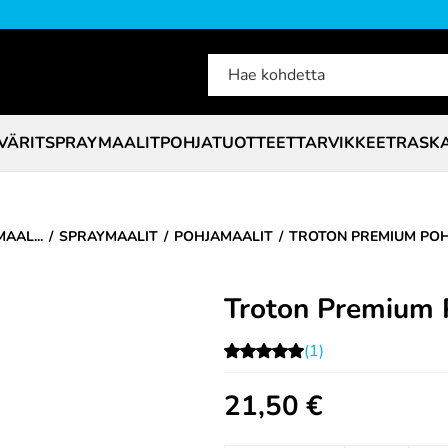
VÄRIT
SPRAYMAALIT
POHJATUOTTEET
TARVIKKEET
RASK
AAL...
SPRAYMAALIT
POHJAMAALIT
TROTON PREMIUM POH
Troton Premium 
(1)
21,50
€