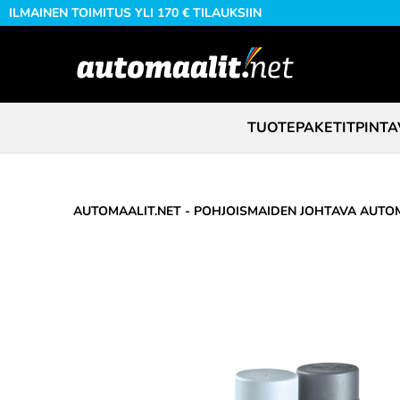
ILMAINEN TOIMITUS YLI 170 € TILAUKSIIN
TUOTEPAKETIT
PINTA
AUTOMAALIT.NET - POHJOISMAIDEN JOHTAVA AUTOM