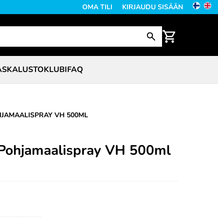
OMA TILI
KIRJAUDU SISÄÄN
ASKALUSTO
KLUBI
FAQ
JAMAALISPRAY VH 500ML
Pohjamaalispray VH 500ml