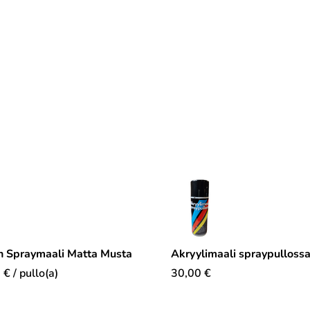
n Spraymaali Matta Musta
Akryylimaali spraypulloss
0
€
/ pullo(a)
30,00
€