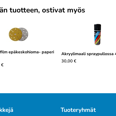
män tuotteen, ostivat myös
film epäkeskohioma- paperi
Akryylimaali spraypullossa
30,00
€
€
kkejä
Tuoteryhmät