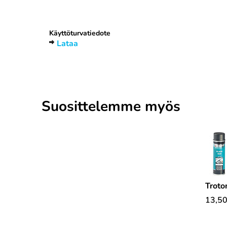
Otsikko
1
Käyttöturvatiedote
Lataa
Suosittelemme myös
Troto
13,5