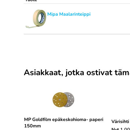
Mipa Maalarinteippi
Asiakkaat, jotka ostivat tä
MP Goldfilm epäkeskohioma- paperi
Värisihti
150mm
Nyt
1,00