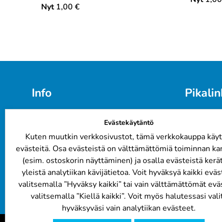
Nyt
1,00
€
Info
Pikalin
Email: info@automaalit.net
Värikartat
Evästekäytäntö
Puh: 0103 877 576
Yritysasia
Meistä
Yhteistyö
Kuten muutkin verkkosivustot, tämä verkkokauppa käyt
Tietosuojaseloste
Automaal
evästeitä. Osa evästeistä on välttämättömiä toiminnan ka
Toimitus- ja maksutavat
FAQ / UK
(esim. ostoskorin näyttäminen) ja osalla evästeistä kerä
Evästekäytäntö
Automaala
yleistä analytiikan kävijätietoa. Voit hyväksyä kaikki evä
Automaalit.net kokemuksia
korjaukset
valitsemalla ”Hyväksy kaikki” tai vain välttämättömät evä
valitsemalla ”Kiellä kaikki”. Voit myös halutessasi vali
hyväksyväsi vain analytiikan evästeet.