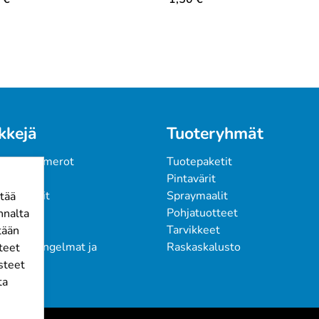
kkejä
Tuoteryhmät
 ja värinumerot
Tuotepaketit
kkaat
Pintavärit
kumppanit
Spraymaalit
tää
ari Osmo
Pohjatuotteet
nnalta
K
Tarvikkeet
tään
uksen ongelmat ja 
Raskaskalusto
steet
steet
ta