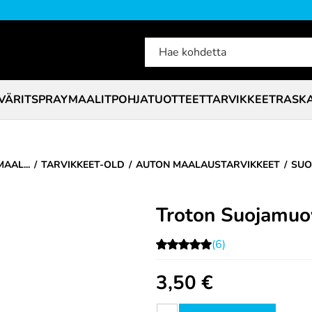
VÄRIT
SPRAYMAALIT
POHJATUOTTEET
TARVIKKEET
RASK
AAL...
TARVIKKEET-OLD
AUTON MAALAUSTARVIKKEET
SUO
Troton Suojamuo
(6)
3,50
€