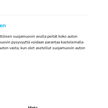
een
ttöisen suojamuovin avulla peität koko auton
amuovin pysyvyyttä voidaan parantaa kastelemalla
 auton vasta, kun olet asetellut suojamuovin auton
Hinta