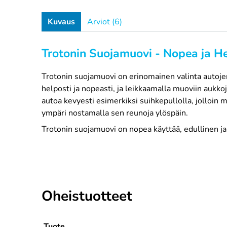
Kuvaus
Arviot (6)
Trotonin Suojamuovi - Nopea ja H
Trotonin suojamuovi on erinomainen valinta autoje
helposti ja nopeasti, ja leikkaamalla muoviin aukk
autoa kevyesti esimerkiksi suihkepullolla, jolloin
ympäri nostamalla sen reunoja ylöspäin.
Trotonin suojamuovi on nopea käyttää, edullinen ja
Oheistuotteet
Tuote