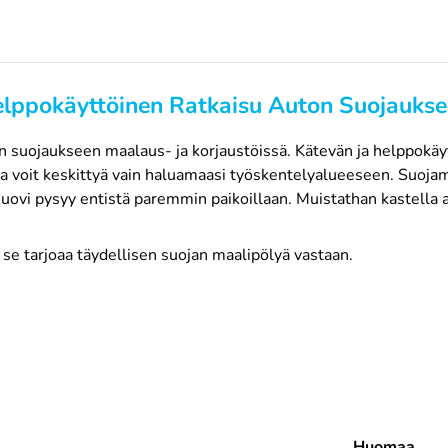
elppokäyttöinen Ratkaisu Auton Suojauks
n suojaukseen maalaus- ja korjaustöissä. Kätevän ja helppokäy
oja voit keskittyä vain haluamaasi työskentelyalueeseen. Suoj
 muovi pysyy entistä paremmin paikoillaan. Muistathan kastella
 se tarjoaa täydellisen suojan maalipölyä vastaan.
Huomaa