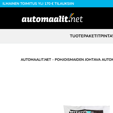
ILMAINEN TOIMITUS YLI 170 € TILAUKSIIN
TUOTEPAKETIT
PINTA
AUTOMAALIT.NET - POHJOISMAIDEN JOHTAVA AUTOM