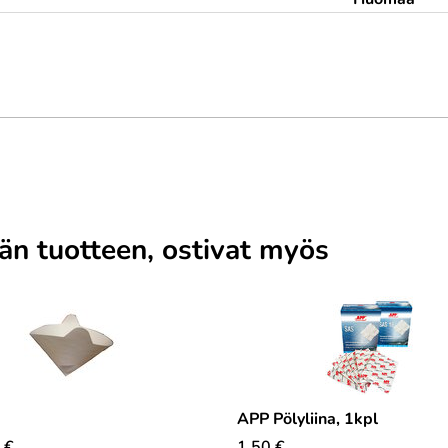
män tuotteen, ostivat myös
APP Pölyliina, 1kpl
€
1,50
€