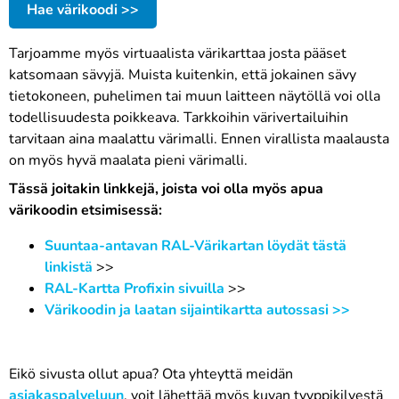
Hae värikoodi >>
Tarjoamme myös virtuaalista värikarttaa josta pääset
katsomaan sävyjä. Muista kuitenkin, että jokainen sävy
tietokoneen, puhelimen tai muun laitteen näytöllä voi olla
todellisuudesta poikkeava. Tarkkoihin värivertailuihin
tarvitaan aina maalattu värimalli. Ennen virallista maalausta
on myös hyvä maalata pieni värimalli.
Tässä joitakin linkkejä, joista voi olla myös apua
värikoodin etsimisessä:
Suuntaa-antavan RAL-Värikartan löydät tästä
linkistä
>>
RAL-Kartta Profixin sivuilla
>>
Värikoodin ja laatan sijaintikartta autossasi >>
Eikö sivusta ollut apua? Ota yhteyttä meidän
asiakaspalveluun
, voit lähettää myös kuvan tyyppikilvestä