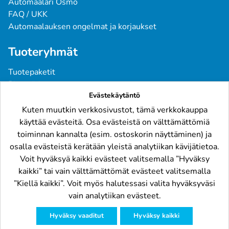
Automaalari Osmo
FAQ / UKK
Automaalauksen ongelmat ja korjaukset
Tuoteryhmät
Tuotepaketit
Pintavärit
Evästekäytäntö
Spraymaalit
Pohjatuotteet
Kuten muutkin verkkosivustot, tämä verkkokauppa
Tarvikkeet
käyttää evästeitä. Osa evästeistä on välttämättömiä
Raskaskalusto
toiminnan kannalta (esim. ostoskorin näyttäminen) ja
osalla evästeistä kerätään yleistä analytiikan kävijätietoa.
Löydät meidät
Voit hyväksyä kaikki evästeet valitsemalla ”Hyväksy
kaikki” tai vain välttämättömät evästeet valitsemalla
”Kiellä kaikki”. Voit myös halutessasi valita hyväksyväsi
vain analytiikan evästeet.
Hyväksy vaaditut
Hyväksy kaikki
© Automaalit.net 2024