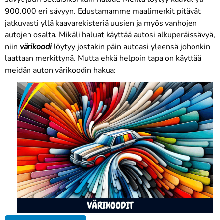
900.000 eri sävyyn.
E
dustamamme maalimerkit pitävät
jatkuvasti yllä kaavarekisteriä uusien ja myös vanhojen
autojen osalta. Mikäli haluat käyttää autosi alkuperäissävyä,
niin
värikoodi
löytyy jostakin päin autoasi yleensä johonkin
laattaan merkittynä. Mutta ehkä helpoin tapa on käyttää
meidän auton värikoodin hakua: