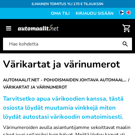
ILMAINEN TOIMITUS YLI 170 € TILAUKSIIN
OMA TILI
KIRJAUDU SISÄÄN
Värikartat ja värinumerot
AUTOMAALIT.NET - POHJOISMAIDEN JOHTAVA AUTOMAAL...
VÄRIKARTAT JA VÄRINUMEROT
Tarvitsetko apua värikoodien
kanssa, tästä
osiosta löydät muutamia vinkkejä miten
löydät autostasi värikoodin omatoimisesti.
Värinumeroiden avulla asiantuntijamme sekoittavat maalin
sävyt juuri sellaisiksi kuin haluat. Meiltä löytyy kaavat yli