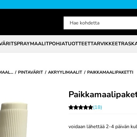
VÄRIT
SPRAYMAALIT
POHJATUOTTEET
TARVIKKEET
RASK
AAL...
PINTAVÄRIT
AKRYYLIMAALIT
PAIKKAMAALIPAKETTI
Paikkamaalipaket
(18)
voidaan lähettää 2-4 päivän ku