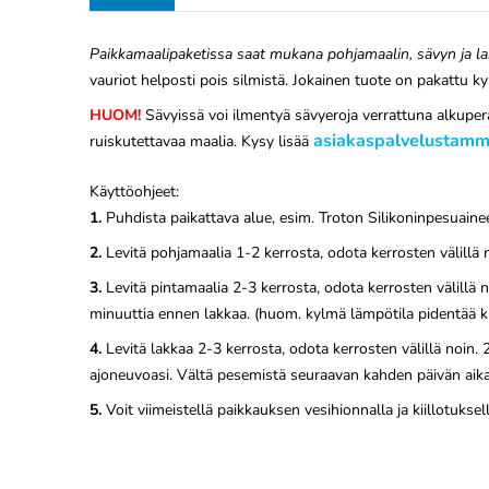
Paikkamaalipaketissa saat mukana pohjamaalin, sävyn ja la
vauriot helposti pois silmistä. Jokainen tuote on pakattu k
HUOM!
Sävyissä voi ilmentyä sävyeroja verrattuna alkuperä
asiakaspalvelustam
ruiskutettavaa maalia. Kysy lisää
Käyttöohjeet:
1.
Puhdista paikattava alue, esim. Troton Silikoninpesuaine
2.
Levitä pohjamaalia 1-2 kerrosta, odota kerrosten välill
3.
Levitä pintamaalia 2-3 kerrosta, odota kerrosten välill
minuuttia ennen lakkaa. (huom. kylmä lämpötila pidentää k
4.
Levitä lakkaa 2-3 kerrosta, odota kerrosten välillä noin.
ajoneuvoasi. Vältä pesemistä seuraavan kahden päivän aik
5.
Voit viimeistellä paikkauksen vesihionnalla ja kiillotuksell