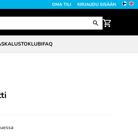
OMA TILI
KIRJAUDU SISÄÄN
ASKALUSTO
KLUBI
FAQ
ti
luessa