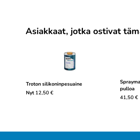
Asiakkaat, jotka ostivat tä
Spraymaa
Troton silikoninpesuaine
pulloa
Nyt
12,50
€
41,50
€