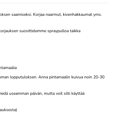
oksen saamiseksi. Korjaa naarmut, kivenhakkaumat yms.
n korjauksen suosittelemme spraypulloa taikka
intamaalia
aremman lopputuloksen. Anna pintamaalin kuivua noin 20-30
 viedä useamman päivän, mutta voit silti käyttää
kauksesta)