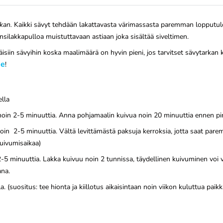
kan.
Kaikki sävyt tehdään lakattavasta värimassasta paremman lopputul
ynsilakkapulloa muistuttavaan astiaan joka sisältää siveltimen.
isiin sävyihin koska maalimäärä on hyvin pieni, jos tarvitset sävytarka
me
!
ella
ä noin 2-5 minuuttia. Anna pohjamaalin kuivua noin 20 minuuttia ennen p
ä noin 2-5 minuuttia. Vältä levittämästä paksuja kerroksia, jotta saat p
uivumisaikaa)
 2-5 minuuttia. Lakka kuivuu noin 2 tunnissa, täydellinen kuivuminen voi
ana.
a. (suositus: tee hionta ja kiillotus aikaisintaan noin viikon kuluttua paik