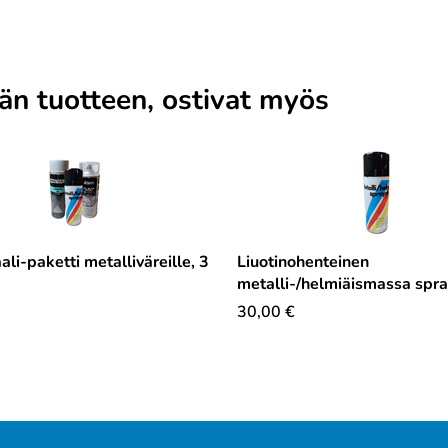
män tuotteen, ostivat myös
li-paketti metalliväreille, 3
Liuotinohenteinen
metalli-/helmiäismassa spr
30,00
€