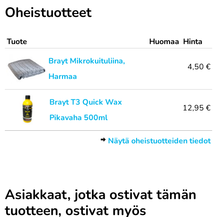
Oheistuotteet
Tuote
Huomaa
Hinta
Brayt Mikrokuituliina,
4,50 €
Harmaa
Brayt T3 Quick Wax
12,95 €
Pikavaha 500ml
Näytä oheistuotteiden tiedot
Asiakkaat, jotka ostivat tämän
tuotteen, ostivat myös