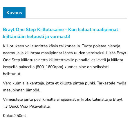
Kuvaus
Brayt One Step Kiillotusaine - Kun haluat maalipinnat
kiiltämään helposti ja varmasti!
Kiillotuksen voi suorittaa käsin tai koneella. Tuote poistaa hienoja
naarmuja ja kiillottaa maalipinnat lähes uuden veroiseksi. Lisää Brayt
One Step kiillotusainetta kiillotettavalle pinnalle, esilevitä ja kiillota
kevyellä paineella (800-1600rpm) kunnes aine on selkeästi
haihtunut.
Varo kulmia ja kantteja, jotta et kiillota pintaa puhki. Tarkastele myös
maalipinnan lämpöä.
Viimeistele pinta pyyhkimällä ainejäämät mikrokuituliinalla ja Brayt
T3 Quick Wax Pikavahalla.
Koko: 250ml