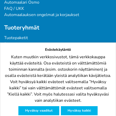
Automaalari Osmo
FAQ / UKK
Automaalauksen ongelmat ja korjaukset
Tuoteryhmät
Tuotepaketit
Pintavärit
Evästekäytäntö
Spraymaalit
Pohjatuotteet
Kuten muutkin verkkosivustot, tämä verkkokauppa
Tarvikkeet
käyttää evästeitä. Osa evästeistä on välttämättömiä
Raskaskalusto
toiminnan kannalta (esim. ostoskorin näyttäminen) ja
osalla evästeistä kerätään yleistä analytiikan kävijätietoa.
Löydät meidät
Voit hyväksyä kaikki evästeet valitsemalla ”Hyväksy
kaikki” tai vain välttämättömät evästeet valitsemalla
”Kiellä kaikki”. Voit myös halutessasi valita hyväksyväsi
vain analytiikan evästeet.
Hyväksy vaaditut
Hyväksy kaikki
© Automaalit.net 2024