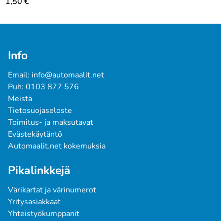
1,50
€
Info
Email: info@automaalit.net
Puh: 0103 877 576
Meistä
Tietosuojaseloste
Toimitus- ja maksutavat
Evästekäytäntö
Automaalit.net kokemuksia
Pikalinkkejä
Värikartat ja värinumerot
Yritysasiakkaat
Yhteistyökumppanit