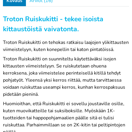
Kuvaus
Arviot (16)
Troton Ruiskukitti - tekee isoista
kittaustöistä vaivatonta.
Troton Ruiskukitti on tehokas ratkaisu laajojen ylikittausten
viimeistelyyn, kuten konepellin tai katon pintatöissä.
Troton Ruiskukitti on suunniteltu käytettäväksi isojen
kittausten viimeistelyyn. Se ruiskutetaan ohuena
kerroksena, joka viimeistelee perinteisellä kitillä tehdyt
pohjatyöt. Yleensä yksi kerros riittää, mutta tarvittaessa
voidaan ruiskuttaa useampi kerros, kunhan kerrospaksuus
pidetään pieninä.
Huomioithan, että Ruiskukitti ei sovellu joustaville osille,
kuten muovikatteille tai suksiboksille. Myöskään 1K-
tuotteiden tai happopohjamaalien päälle sitä ei tulisi
ruiskuttaa. Parhaimmillaan se on 2K-kitin tai peltipintojen