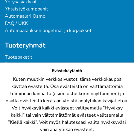
Yritysasiakkaat
Yhteistyökumppanit
Automaalari Osmo
FAQ / UKK
Automaalauksen ongelmat ja korjaukset
Tuoteryhmät
Tuotepaketit
Pintavärit
Evästekäytäntö
Spraymaalit
Pohjatuotteet
Kuten muutkin verkkosivustot, tämä verkkokauppa
Tarvikkeet
käyttää evästeitä. Osa evästeistä on välttämättömiä
Raskaskalusto
toiminnan kannalta (esim. ostoskorin näyttäminen) ja
osalla evästeistä kerätään yleistä analytiikan kävijätietoa.
Löydät meidät
Voit hyväksyä kaikki evästeet valitsemalla ”Hyväksy
kaikki” tai vain välttämättömät evästeet valitsemalla
”Kiellä kaikki”. Voit myös halutessasi valita hyväksyväsi
vain analytiikan evästeet.