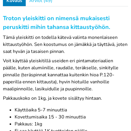
Kuvaus
Arviot (49)
Troton yleiskitti on nimensä mukaisesti
peruskitti mihin tahansa kittaustyöhön.
Tämä yleiskitti on todella kätevä valinta monenlaiseen
kittaustyöhön. Sen koostumus on jämäkkä ja täyttävä, joten
saat hyvän ja tasaisen pinnan.
Voit käyttää yleiskitillä useiden eri pintamateriaalien
päälle, kuten alumiinille, raudalle, teräkselle, sinkitylle
pinnalle (teräspinnat kannattaa kuitenkin hioa P.120-
paperilla ennen kittausta), hyvin hiotuille vanhoille
maalipinnoille, lasikuidulle ja puupinnoille.
Pakkauskoko on 1kg, ja kovete sisältyy hintaan.
Käyttöaika 5-7 minuuttia
Kovettumisaika 15 - 30 minuuttia
Pakkaus: 1kg