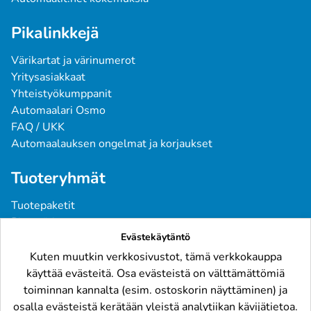
Pikalinkkejä
Värikartat ja värinumerot
Yritysasiakkaat
Yhteistyökumppanit
Automaalari Osmo
FAQ / UKK
Automaalauksen ongelmat ja korjaukset
Tuoteryhmät
Tuotepaketit
Pintavärit
Evästekäytäntö
Spraymaalit
Pohjatuotteet
Kuten muutkin verkkosivustot, tämä verkkokauppa
Tarvikkeet
käyttää evästeitä. Osa evästeistä on välttämättömiä
Raskaskalusto
toiminnan kannalta (esim. ostoskorin näyttäminen) ja
osalla evästeistä kerätään yleistä analytiikan kävijätietoa.