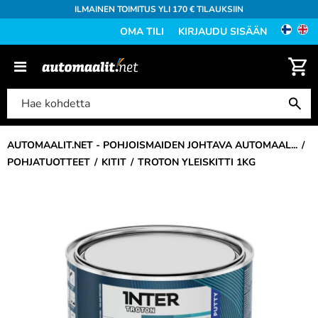
ILMAINEN TOIMITUS YLI 170 € TILAUKSIIN
OMA TILI
KIRJAUDU SISÄÄN
AUTOMAALIT.NET - POHJOISMAIDEN JOHTAVA AUTOMAAL...
POHJATUOTTEET
KITIT
TROTON YLEISKITTI 1KG