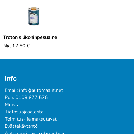
Troton silikoninpesuaine
Nyt
12,50
€
Info
Email: info@automaalit.net
Puh: 0103 877 576
Meistä
Tietosuojaseloste
Toimitus- ja maksutavat
Evästekäytäntö
Automaalit.net kokemuksia