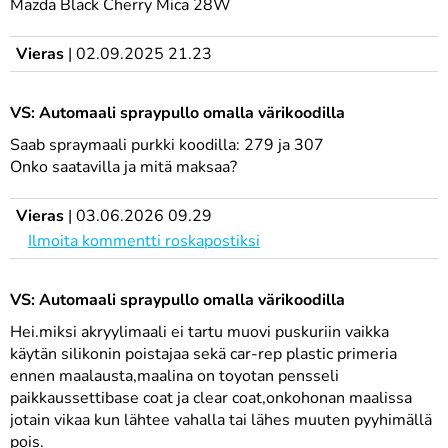
Mazda Black Cherry Mica 28W
Vieras
|
02.09.2025 21.23
VS: Automaali spraypullo omalla värikoodilla
Saab spraymaali purkki koodilla: 279 ja 307
Onko saatavilla ja mitä maksaa?
Vieras
|
03.06.2026 09.29
Ilmoita kommentti roskapostiksi
VS: Automaali spraypullo omalla värikoodilla
Hei.miksi akryylimaali ei tartu muovi puskuriin vaikka
käytän silikonin poistajaa sekä car-rep plastic primeria
ennen maalausta,maalina on toyotan pensseli
paikkaussettibase coat ja clear coat,onkohonan maalissa
jotain vikaa kun lähtee vahalla tai lähes muuten pyyhimällä
pois.