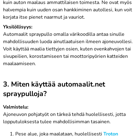
kuin auton maalaus ammattilaisen toimesta. Ne ovat myös
halvempia kuin uuden osan hankkiminen autollesi, kun voit
korjata itse pienet naarmut ja vauriot.
Yksilöllisyys:
Automaalit spraypullo omalla värikoodilla antaa sinulle
mahdollisuuden luoda ainutlaatuisen ilmeen ajoneuvollesi.
Voit käyttää maalia tiettyjen osien, kuten ovenkahvojen tai
sivupeilien, korostamiseen tai moottoripyörien katteiden
maalaamiseen.
3. Miten käyttää automaalit.net
spraypulloja?
Valmistelu:
Ajoneuvon pohjatyöt on tärkeä tehdä huolellisesti, jotta
lopputuloksesta tulee mahdollisimman tasainen.
Pese alue, joka maalataan, huolellisesti
Troton