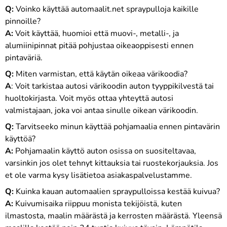
Q:
Voinko käyttää automaalit.net spraypulloja kaikille
pinnoille?
A:
Voit käyttää, huomioi että muovi-, metalli-, ja
alumiinipinnat pitää pohjustaa oikeaoppisesti ennen
pintaväriä.
Q:
Miten varmistan, että käytän oikeaa värikoodia?
A
: Voit tarkistaa autosi värikoodin auton tyyppikilvestä tai
huoltokirjasta. Voit myös ottaa yhteyttä autosi
valmistajaan, joka voi antaa sinulle oikean värikoodin.
Q:
Tarvitseeko minun käyttää pohjamaalia ennen pintavärin
käyttöä?
A:
Pohjamaalin käyttö auton osissa on suositeltavaa,
varsinkin jos olet tehnyt kittauksia tai ruostekorjauksia. Jos
et ole varma kysy lisätietoa asiakaspalvelustamme.
Q:
Kuinka kauan automaalien spraypulloissa kestää kuivua?
A:
Kuivumisaika riippuu monista tekijöistä, kuten
ilmastosta, maalin määrästä ja kerrosten määrästä. Yleensä