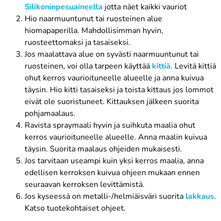
Silikoninpesuaineella
jotta näet kaikki vauriot
Hio naarmuuntunut tai ruosteinen alue
hiomapaperilla. Mahdollisimman hyvin,
ruosteettomaksi ja tasaiseksi.
Jos maalattava alue on syvästi naarmuuntunut tai
ruosteinen, voi olla tarpeen käyttää
kittiä
. Levitä kittiä
ohut kerros vaurioituneelle alueelle ja anna kuivua
täysin. Hio kitti tasaiseksi ja toista kittaus jos lommot
eivät ole suoristuneet. Kittauksen jälkeen suorita
pohjamaalaus.
Ravista spraymaali hyvin ja suihkuta maalia ohut
kerros vaurioituneelle alueelle. Anna maalin kuivua
täysin. Suorita maalaus ohjeiden mukaisesti.
Jos tarvitaan useampi kuin yksi kerros maalia, anna
edellisen kerroksen kuivua ohjeen mukaan ennen
seuraavan kerroksen levittämistä.
Jos kyseessä on metalli-/helmiäisväri suorita
lakkaus
.
Katso tuotekohtaiset ohjeet.