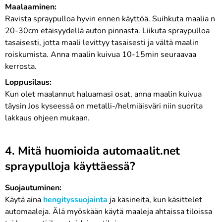
Maalaaminen:
Ravista spraypulloa hyvin ennen käyttöä. Suihkuta maalia n
20-30cm etäisyydellä auton pinnasta. Liikuta spraypulloa
tasaisesti, jotta maali levittyy tasaisesti ja vältä maalin
roiskumista. Anna maalin kuivua 10-15min seuraavaa
kerrosta.
Loppusilaus:
Kun olet maalannut haluamasi osat, anna maalin kuivua
täysin Jos kyseessä on metalli-/helmiäisväri niin suorita
lakkaus ohjeen mukaan.
4. Mitä huomioida automaalit.net
spraypulloja käyttäessä?
Suojautuminen:
Käytä aina
hengityssuojainta
ja käsineitä, kun käsittelet
automaaleja. Älä myöskään käytä maaleja ahtaissa tiloissa