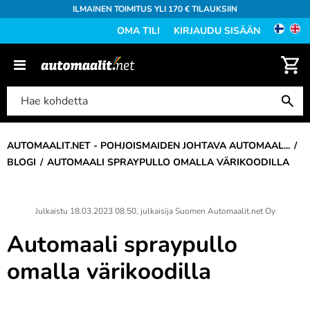
ILMAINEN TOIMITUS YLI 170 € TILAUKSIIN
OMA TILI
KIRJAUDU SISÄÄN
AUTOMAALIT.NET - POHJOISMAIDEN JOHTAVA AUTOMAAL...
BLOGI
AUTOMAALI SPRAYPULLO OMALLA VÄRIKOODILLA
Julkaistu
18.03.2023 08.50
, julkaisija
Suomen Automaalit.net Oy
Automaali spraypullo
omalla värikoodilla