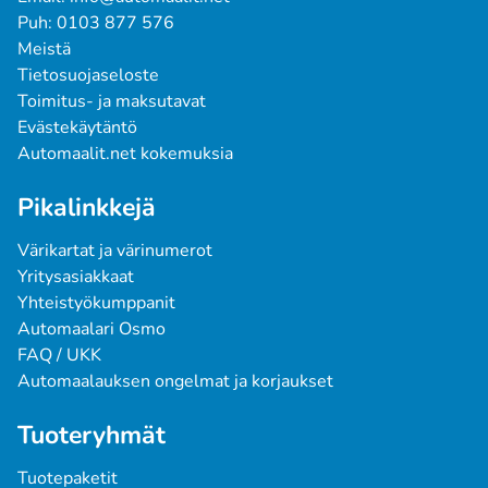
Puh: 0103 877 576
Meistä
Tietosuojaseloste
Toimitus- ja maksutavat
Evästekäytäntö
Automaalit.net kokemuksia
Pikalinkkejä
Värikartat ja värinumerot
Yritysasiakkaat
Yhteistyökumppanit
Automaalari Osmo
FAQ / UKK
Automaalauksen ongelmat ja korjaukset
Tuoteryhmät
Tuotepaketit