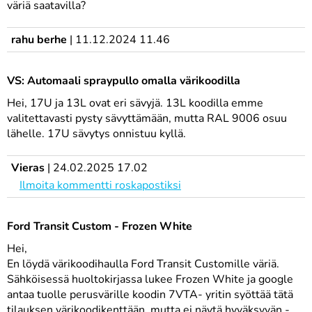
väriä saatavilla?
rahu berhe
|
11.12.2024 11.46
VS: Automaali spraypullo omalla värikoodilla
Hei, 17U ja 13L ovat eri sävyjä. 13L koodilla emme
valitettavasti pysty sävyttämään, mutta RAL 9006 osuu
lähelle. 17U sävytys onnistuu kyllä.
Vieras
|
24.02.2025 17.02
Ilmoita kommentti roskapostiksi
Ford Transit Custom - Frozen White
Hei,
En löydä värikoodihaulla Ford Transit Customille väriä.
Sähköisessä huoltokirjassa lukee Frozen White ja google
antaa tuolle perusvärille koodin 7VTA- yritin syöttää tätä
tilauksen värikoodikenttään, mutta ei näytä hyväksyvän -