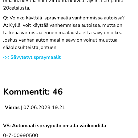
maalilla kestää noin 24 tuntia kuivua täysin. Lämpötila
20celsiusta.
Q:
Voinko käyttää spraymaalia vanhemmissa autoissa?
A:
Kyllä, voit käyttää vanhemmissa autoissa, mutta on
tärkeää varmistaa ennen maalausta että sävy on oikea.
Joskus vanhan auton maalin sävy on voinut muuttua
sääolosuhteista johtuen.
<< Sävytetyt spraymaalit
Kommentit: 46
Vieras
|
07.06.2023 19.21
VS: Automaali spraypullo omalla värikoodilla
0-7-00990500