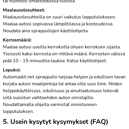
tai huonosti ilmastoiduissa tiloissa.
Maalausolosuhteet:
Maalausolosuhteilla on suuri vaikutus lopputulokseen.
Maalaa autosi sopivassa lämpötilassa ja kosteudessa.
Noudata aina spraypullojen käyttöohjeita.
Kerrosmäärä:
Maalaa autosi useilla kerroksilla ohuen kerroksen sijasta.
Yleisesti kaksi kerrosta on riittävä määrä. Kerrosten välissä
pidä 10 - 15 minuuttia taukoa. Katso käyttöohjeet.
Lopuksi:
Automaalit.net spraypullo tarjoaa helpon ja edullisen tavan
korjata autosi maalipintoja tai antaa sille uusi ilme. Niiden
helppokäyttöisyys, edullisuus ja ainutlaatuisuus tekevät
siitä suositun vaihtoehdon auton omistajille.
Noudattamalla ohjeita varmistat onnistuneen
lopputuloksen.
5. Usein kysytyt kysymykset (FAQ)