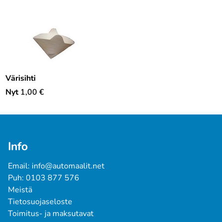
Värisihti
Nyt
1,00
€
Info
Email: info@automaalit.net
Puh: 0103 877 576
Meistä
Tietosuojaseloste
Toimitus- ja maksutavat