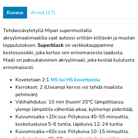
Kuvaus
Arviot (17)
Tehdassävytetyllä Mipan supermustalla
akryylimaalimaalilla saat autoosi erittäin kiiltävän ja mustan
lopputuloksen.
Superblack
on verkkokauppamme
kestosuosikki, joka kertoo sen erinomaisesta laadusta.
Maali on paksukalvoinen akryylimaali, joka kestää kulutusta
erinomaisesti.
Kovetetaan 2:1
MS tai HS kovetteella
Kerrokset: 2 (Useampi kerros voi tehdä maalista
pehmeän)
Välihaihdutus: 10 min (huom! 20°C lämpötilassa,
ylempi lämpötila vähentää aikaa, kylmempi pidentää).
Kuivumisaika +20c:ssa: Pölykuiva 40-55 minuuttia,
kosketuskuiva 5-6 tuntia, läpikuiva 12-24 tuntia.
Kuivumisaika +60c:ssa: Pölykuiva 10-15 minuuttia,