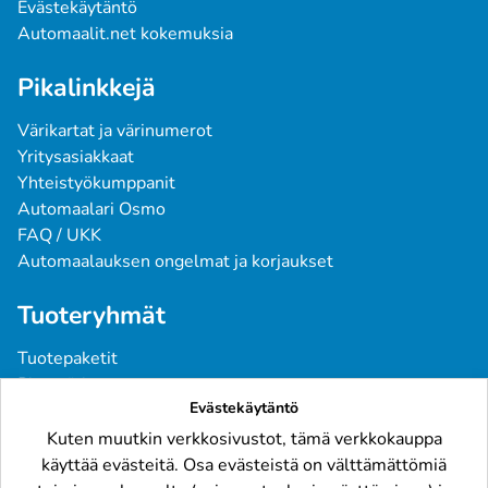
Evästekäytäntö
Automaalit.net kokemuksia
Pikalinkkejä
Värikartat ja värinumerot
Yritysasiakkaat
Yhteistyökumppanit
Automaalari Osmo
FAQ / UKK
Automaalauksen ongelmat ja korjaukset
Tuoteryhmät
Tuotepaketit
Pintavärit
Evästekäytäntö
Spraymaalit
Pohjatuotteet
Kuten muutkin verkkosivustot, tämä verkkokauppa
Tarvikkeet
käyttää evästeitä. Osa evästeistä on välttämättömiä