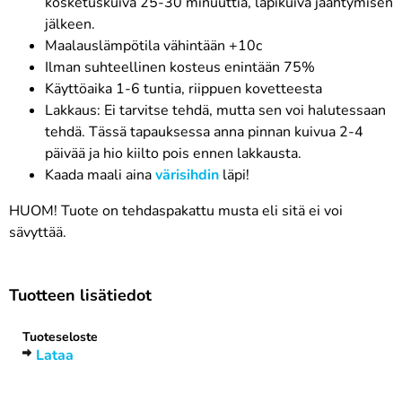
kosketuskuiva 25-30 minuuttia, läpikuiva jäähtymisen
jälkeen.
Maalauslämpötila vähintään +10c
Ilman suhteellinen kosteus enintään 75%
Käyttöaika 1-6 tuntia, riippuen kovetteesta
Lakkaus: Ei tarvitse tehdä, mutta sen voi halutessaan
tehdä. Tässä tapauksessa anna pinnan kuivua 2-4
päivää ja hio kiilto pois ennen lakkausta.
Kaada maali aina
värisihdin
läpi!
​HUOM! Tuote on tehdaspakattu musta eli sitä ei voi
sävyttää.
Tuotteen lisätiedot
Tuoteseloste
Lataa