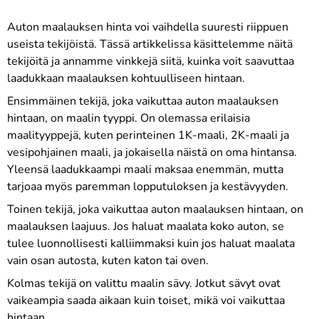
Auton maalauksen hinta voi vaihdella suuresti riippuen
useista tekijöistä. Tässä artikkelissa käsittelemme näitä
tekijöitä ja annamme vinkkejä siitä, kuinka voit saavuttaa
laadukkaan maalauksen kohtuulliseen hintaan.
Ensimmäinen tekijä, joka vaikuttaa auton maalauksen
hintaan, on maalin tyyppi. On olemassa erilaisia
maalityyppejä, kuten perinteinen 1K-maali, 2K-maali ja
vesipohjainen maali, ja jokaisella näistä on oma hintansa.
Yleensä laadukkaampi maali maksaa enemmän, mutta
tarjoaa myös paremman lopputuloksen ja kestävyyden.
Toinen tekijä, joka vaikuttaa auton maalauksen hintaan, on
maalauksen laajuus. Jos haluat maalata koko auton, se
tulee luonnollisesti kalliimmaksi kuin jos haluat maalata
vain osan autosta, kuten katon tai oven.
Kolmas tekijä on valittu maalin sävy. Jotkut sävyt ovat
vaikeampia saada aikaan kuin toiset, mikä voi vaikuttaa
hintaan.