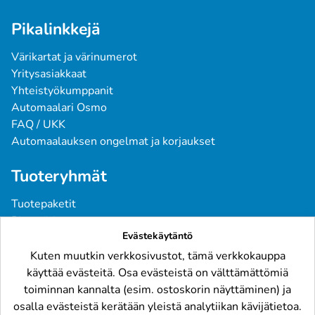
Pikalinkkejä
Värikartat ja värinumerot
Yritysasiakkaat
Yhteistyökumppanit
Automaalari Osmo
FAQ / UKK
Automaalauksen ongelmat ja korjaukset
Tuoteryhmät
Tuotepaketit
Pintavärit
Evästekäytäntö
Spraymaalit
Pohjatuotteet
Kuten muutkin verkkosivustot, tämä verkkokauppa
Tarvikkeet
käyttää evästeitä. Osa evästeistä on välttämättömiä
Raskaskalusto
toiminnan kannalta (esim. ostoskorin näyttäminen) ja
osalla evästeistä kerätään yleistä analytiikan kävijätietoa.