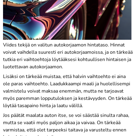
Viides tekijä on valitun autokorjaamon hintataso. Hinnat
voivat vaihdella suuresti eri autokorjaamoissa, ja on tärkeää
tutkia eri vaihtoehtoja löytääksesi kohtuullisen hintaisen ja
luotettavan autokorjaamon.
Lisäksi on tärkeää muistaa, että halvin vaihtoehto ei aina
ole paras vaihtoehto. Laadukkaampi maali ja huolellisempi
valmistelu voivat maksaa enemmän, mutta ne tarjoavat
myös paremman lopputuloksen ja kestävyyden. On tärkeää
löytää tasapaino hinta ja laatu välillä.
Jos päätät maalata auton itse, se voi säästää sinulta rahaa,
mutta se vaatii myös paljon aikaa ja vaivaa. On tärkeää
varmistaa, että olet tarpeeksi taitava ja varusteltu ennen