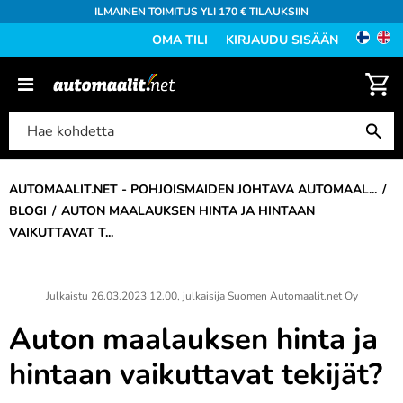
ILMAINEN TOIMITUS YLI 170 € TILAUKSIIN
OMA TILI
KIRJAUDU SISÄÄN
AUTOMAALIT.NET - POHJOISMAIDEN JOHTAVA AUTOMAAL...
BLOGI
AUTON MAALAUKSEN HINTA JA HINTAAN
VAIKUTTAVAT T...
Julkaistu
26.03.2023 12.00
, julkaisija
Suomen Automaalit.net Oy
Auton maalauksen hinta ja
hintaan vaikuttavat tekijät?