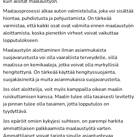
kuin aloitat maalaustyön.
Maalausprosessi alkaa auton valmistelulla, joka voi sisältää
hiontaa, puhdistusta ja pohjustamista. On tärkeää
varmistaa, että kaikki osat ovat valmiita ennen maalaustyön
aloittamista, koska pienetkin virheet voivat vaikuttaa
lopputulokseen.
Maalaustyön aloittaminen ilman asianmukaista
suojavarustusta voi olla vaarallista terveydelle, sillä
maalissa on kemikaaleja, jotka voivat olla myrkyllisiä
hengitettynä. On tärkeää käyttää hengityssuojainta,
suojakäsineitä ja muita asianmukaisia suojavarusteita.
Jos olet aloittelija, voit myös kamppailla oikean maalin
ruiskuttamisen kanssa. Maalin tulee olla tasaisesti levitetty
ja pinnan tulee olla tasainen, jotta lopputulos on
tyydyttävä.
Jos epäröit omien kykyjesi suhteen, on parempi harkita
ammattilaisen palkkaamista maalaustyötä varten.
Ammattilaiset voivat tarjota sinulle asiantuntevaa