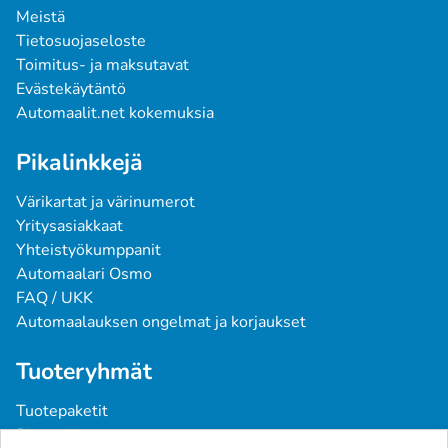
Meistä
Tietosuojaseloste
Toimitus- ja maksutavat
Evästekäytäntö
Automaalit.net kokemuksia
Pikalinkkejä
Värikartat ja värinumerot
Yritysasiakkaat
Yhteistyökumppanit
Automaalari Osmo
FAQ / UKK
Automaalauksen ongelmat ja korjaukset
Tuoteryhmät
Tuotepaketit
Pintavärit