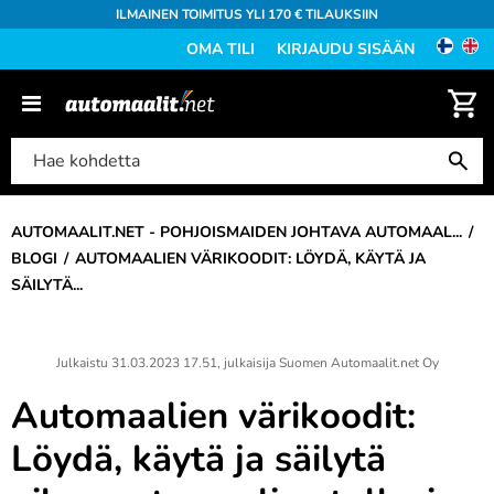
ILMAINEN TOIMITUS YLI 170 € TILAUKSIIN
OMA TILI
KIRJAUDU SISÄÄN
AUTOMAALIT.NET - POHJOISMAIDEN JOHTAVA AUTOMAAL...
BLOGI
AUTOMAALIEN VÄRIKOODIT: LÖYDÄ, KÄYTÄ JA
SÄILYTÄ...
Julkaistu
31.03.2023 17.51
, julkaisija
Suomen Automaalit.net Oy
Automaalien värikoodit:
Löydä, käytä ja säilytä