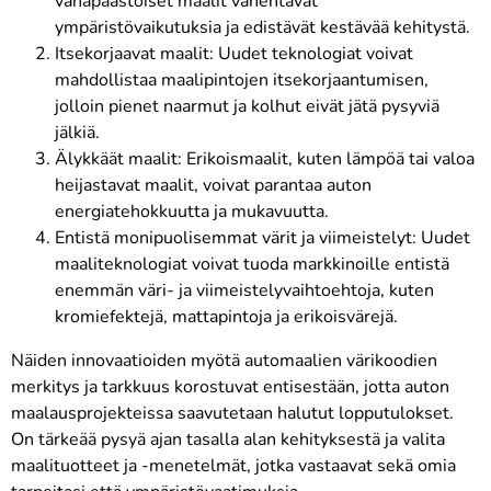
vähäpäästöiset maalit vähentävät
ympäristövaikutuksia ja edistävät kestävää kehitystä.
Itsekorjaavat maalit: Uudet teknologiat voivat
mahdollistaa maalipintojen itsekorjaantumisen,
jolloin pienet naarmut ja kolhut eivät jätä pysyviä
jälkiä.
Älykkäät maalit: Erikoismaalit, kuten lämpöä tai valoa
heijastavat maalit, voivat parantaa auton
energiatehokkuutta ja mukavuutta.
Entistä monipuolisemmat värit ja viimeistelyt: Uudet
maaliteknologiat voivat tuoda markkinoille entistä
enemmän väri- ja viimeistelyvaihtoehtoja, kuten
kromiefektejä, mattapintoja ja erikoisvärejä.
Näiden innovaatioiden myötä automaalien värikoodien
merkitys ja tarkkuus korostuvat entisestään, jotta auton
maalausprojekteissa saavutetaan halutut lopputulokset.
On tärkeää pysyä ajan tasalla alan kehityksestä ja valita
maalituotteet ja -menetelmät, jotka vastaavat sekä omia