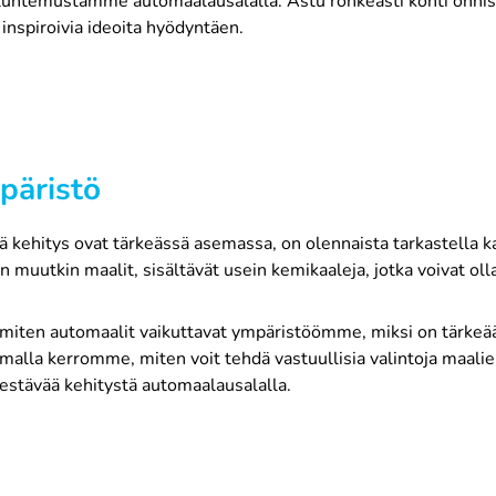
untemustamme automaalausalalla. Astu rohkeasti kohti onnistu
inspiroivia ideoita hyödyntäen.
päristö
vä kehitys ovat tärkeässä asemassa, on olennaista tarkastella
uutkin maalit, sisältävät usein kemikaaleja, jotka voivat olla h
iten automaalit vaikuttavat ympäristöömme, miksi on tärkeää 
Samalla kerromme, miten voit tehdä vastuullisia valintoja maal
stävää kehitystä automaalausalalla.
ristöön