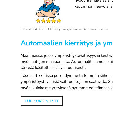
hyödyntämällä asiant
käytännön neuvoja ja 
Julkaistu
04.08.2023 16.39
, julkaisija
Suomen Automaalit.net Oy
Automaalien kierrätys ja ym
Maailmassa, jossa ympäristöystävällisyys ja kestä
myös autojen maalaamista. Automaalit, samoin kuin m
tärkeää käsitellä niitä vastuullisesti.
Tässä artikkelissa perehdymme tarkemmin siihen, m
ympäristöystävällisiä vaihtoehtoja on saatavilla. 
myös, kuinka me yrityksenä pyrimme edistämään ke
LUE KOKO VIESTI
Automaalien vaikutus ympä