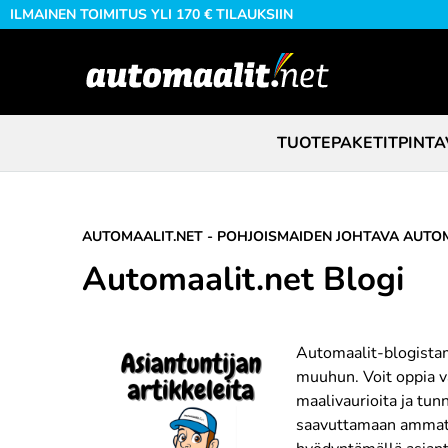
ILMAINEN TOIMITUS YLI 170 € TILAUKSIIN
TUOTEPAKETIT
PINTA
AUTOMAALIT.NET - POHJOISMAIDEN JOHTAVA AUTOM
Automaalit.net Blogi
Automaalit-blogistam
muuhun. Voit oppia va
maalivaurioita ja tun
saavuttamaan ammatti