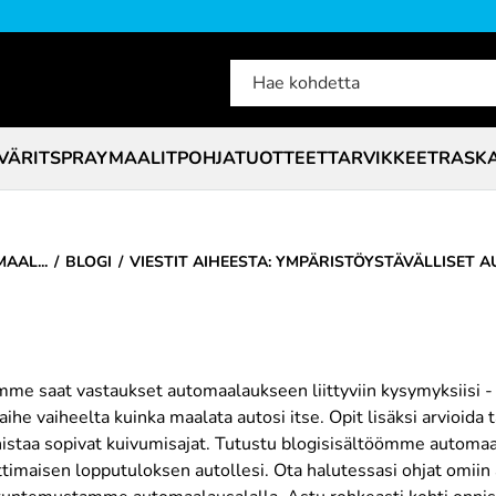
VÄRIT
SPRAYMAALIT
POHJATUOTTEET
TARVIKKEET
RASK
AAL...
BLOGI
VIESTIT AIHEESTA: YMPÄRISTÖYSTÄVÄLLISET 
me saat vastaukset automaalaukseen liittyviin kysymyksiisi - 
ihe vaiheelta kuinka maalata autosi itse. Opit lisäksi arvioida 
nistaa sopivat kuivumisajat. Tutustu blogisisältöömme automaal
maisen lopputuloksen autollesi. Ota halutessasi ohjat omiin a