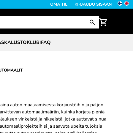
OMA TILI
KIRJAUDU SISÄÄN
ASKALUSTO
KLUBI
FAQ
AUTOMAALIT
aina auton maalaamisesta korjaustöihin ja paljon
tarvittavan automaalimäärän, kuinka korjata pieniä
auksen vinkeistä ja nikseistä, jotka auttavat sinua
utomaaliprojekteihisi ja saavuta upeita tuloksia