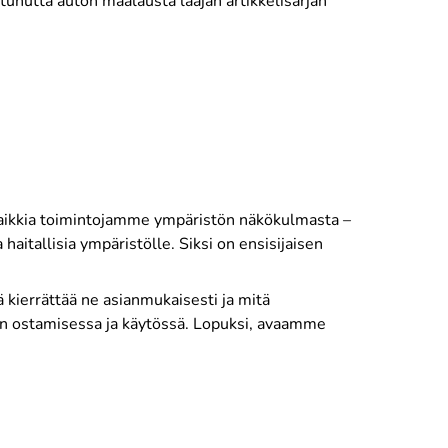
nutta auton maalausta laajan artikkelisarjan
 kaikkia toimintojamme ympäristön näkökulmasta –
aitallisia ympäristölle. Siksi on ensisijaisen
kierrättää ne asianmukaisesti ja mitä
ien ostamisessa ja käytössä. Lopuksi, avaamme