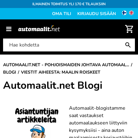
ILMAINEN TOIMITUS YLI 170 € TILAUKSIIN
OMA TILI
KIRJAUDU SISÄÄN
AUTOMAALIT.NET - POHJOISMAIDEN JOHTAVA AUTOMAAL...
BLOGI
VIESTIT AIHEESTA: MAALIN ROISKEET
Automaalit.net Blogi
Automaalit-blogistamme
saat vastaukset
automaalaukseen liittyviin
kysymyksiisi - aina auton
maalaamisesta korjaustöihin