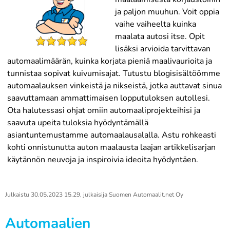
ja paljon muuhun. Voit oppia
vaihe vaiheelta kuinka
maalata autosi itse. Opit
lisäksi arvioida tarvittavan
automaalimäärän, kuinka korjata pieniä maalivaurioita ja
tunnistaa sopivat kuivumisajat. Tutustu blogisisältöömme
automaalauksen vinkeistä ja nikseistä, jotka auttavat sinua
saavuttamaan ammattimaisen lopputuloksen autollesi.
Ota halutessasi ohjat omiin automaaliprojekteihisi ja
saavuta upeita tuloksia hyödyntämällä
asiantuntemustamme automaalausalalla. Astu rohkeasti
kohti onnistunutta auton maalausta laajan artikkelisarjan
käytännön neuvoja ja inspiroivia ideoita hyödyntäen.
Julkaistu
30.05.2023 15.29
, julkaisija
Suomen Automaalit.net Oy
Automaalien