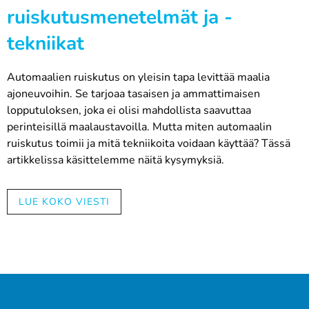
ruiskutusmenetelmät ja -
tekniikat
Automaalien ruiskutus on yleisin tapa levittää maalia
ajoneuvoihin. Se tarjoaa tasaisen ja ammattimaisen
lopputuloksen, joka ei olisi mahdollista saavuttaa
perinteisillä maalaustavoilla. Mutta miten automaalin
ruiskutus toimii ja mitä tekniikoita voidaan käyttää? Tässä
artikkelissa käsittelemme näitä kysymyksiä.
Ruiskutusmenetelmä on monipuolinen ja vaatii taitoa. Se
vaatii erityistä laitteistoa, kuten ruiskupistoolin ja
LUE KOKO VIESTI
kompressorin. Lisäksi maalin on oltava oikeanlaista ja
oikeassa suhteessa, jotta lopputulos olisi optimaalinen.
Erilaisia ruiskutustekniikoita ovat muun muassa perinteinen
ruiskutus, HVLP (High Volume Low Pressure) -ruiskutus ja
LVLP (Low Volume Low Pressure) -ruiskutus. Jokaisella
tekniikalla on omat erityispiirteensä ja niitä käytetään