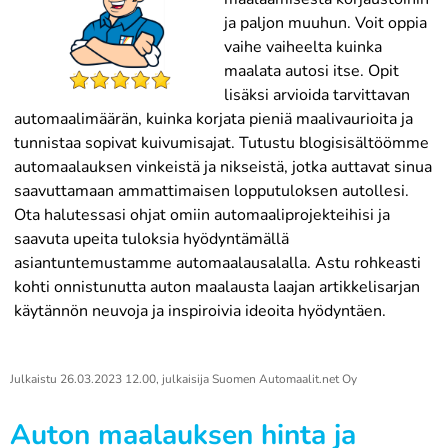
ja paljon muuhun. Voit oppia
vaihe vaiheelta kuinka
maalata autosi itse. Opit
lisäksi arvioida tarvittavan
automaalimäärän, kuinka korjata pieniä maalivaurioita ja
tunnistaa sopivat kuivumisajat. Tutustu blogisisältöömme
automaalauksen vinkeistä ja nikseistä, jotka auttavat sinua
saavuttamaan ammattimaisen lopputuloksen autollesi.
Ota halutessasi ohjat omiin automaaliprojekteihisi ja
saavuta upeita tuloksia hyödyntämällä
asiantuntemustamme automaalausalalla. Astu rohkeasti
kohti onnistunutta auton maalausta laajan artikkelisarjan
käytännön neuvoja ja inspiroivia ideoita hyödyntäen.
Julkaistu
26.03.2023 12.00
, julkaisija
Suomen Automaalit.net Oy
Auton maalauksen hinta ja