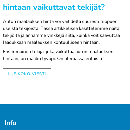
hintaan vaikuttavat tekijät?
Auton maalauksen hinta voi vaihdella suuresti riippuen
useista tekijöistä. Tässä artikkelissa käsittelemme näitä
tekijöitä ja annamme vinkkejä siitä, kuinka voit saavuttaa
laadukkaan maalauksen kohtuulliseen hintaan.
Ensimmäinen tekijä, joka vaikuttaa auton maalauksen
hintaan, on maalin tyyppi. On olemassa erilaisia
maalityyppejä, kuten perinteinen 1K-maali, 2K-maali ja
vesipohjainen maali, ja jokaisella näistä on oma hintansa.
LUE KOKO VIESTI
Yleensä laadukkaampi maali maksaa enemmän, mutta
tarjoaa myös paremman lopputuloksen ja kestävyyden.
Toinen tekijä, joka vaikuttaa auton maalauksen hintaan, on
maalauksen laajuus. Jos haluat maalata koko auton, se
tulee luonnollisesti kalliimmaksi kuin jos haluat maalata
vain osan autosta, kuten katon tai oven.
Info
Kolmas tekijä on valittu maalin sävy. Jotkut sävyt ovat