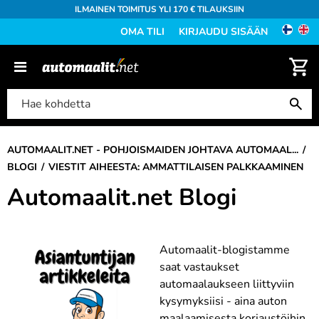
ILMAINEN TOIMITUS YLI 170 € TILAUKSIIN
OMA TILI
KIRJAUDU SISÄÄN
AUTOMAALIT.NET - POHJOISMAIDEN JOHTAVA AUTOMAAL...
BLOGI
VIESTIT AIHEESTA: AMMATTILAISEN PALKKAAMINEN
Automaalit.net Blogi
Automaalit-blogistamme
saat vastaukset
automaalaukseen liittyviin
kysymyksiisi - aina auton
maalaamisesta korjaustöihin