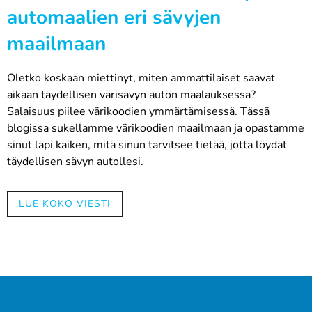
automaalien eri sävyjen
maailmaan
Oletko koskaan miettinyt, miten ammattilaiset saavat
aikaan täydellisen värisävyn auton maalauksessa?
Salaisuus piilee värikoodien ymmärtämisessä. Tässä
blogissa sukellamme värikoodien maailmaan ja opastamme
sinut läpi kaiken, mitä sinun tarvitsee tietää, jotta löydät
täydellisen sävyn autollesi.
Mikä on värikoodi ja miksi se on
tärkeä?
LUE KOKO VIESTI
Värikoodi on lyhyt merkintä, joka kertoo tarkasti, mikä väri
autossasi on. Se on kuin DNA autosi maalipinnalle. Oikean
värikoodin tietäminen on ehdottoman tärkeää, kun haluat
tehdä korjauksia tai uudelleenmaalauksia, sillä se takaa,
että saat juuri oikean sävyn ilman arvailuja.