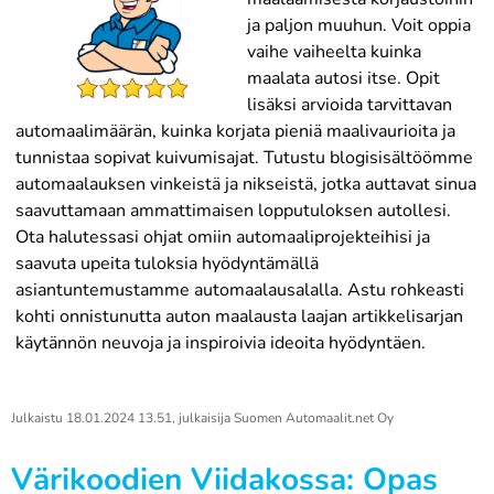
ja paljon muuhun. Voit oppia
vaihe vaiheelta kuinka
maalata autosi itse. Opit
lisäksi arvioida tarvittavan
automaalimäärän, kuinka korjata pieniä maalivaurioita ja
tunnistaa sopivat kuivumisajat. Tutustu blogisisältöömme
automaalauksen vinkeistä ja nikseistä, jotka auttavat sinua
saavuttamaan ammattimaisen lopputuloksen autollesi.
Ota halutessasi ohjat omiin automaaliprojekteihisi ja
saavuta upeita tuloksia hyödyntämällä
asiantuntemustamme automaalausalalla. Astu rohkeasti
kohti onnistunutta auton maalausta laajan artikkelisarjan
käytännön neuvoja ja inspiroivia ideoita hyödyntäen.
Julkaistu
18.01.2024 13.51
, julkaisija
Suomen Automaalit.net Oy
Värikoodien Viidakossa: Opas