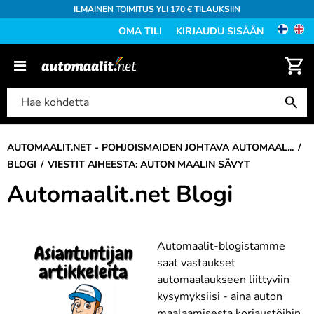
ILMAINEN TOIMITUS YLI 170 € TILAUKSIIN
OMA TILI
KIRJAUDU SISÄÄN
AUTOMAALIT.NET - POHJOISMAIDEN JOHTAVA AUTOMAAL...
BLOGI
VIESTIT AIHEESTA: AUTON MAALIN SÄVYT
Automaalit.net Blogi
Automaalit-blogistamme
saat vastaukset
automaalaukseen liittyviin
kysymyksiisi - aina auton
maalaamisesta korjaustöihin