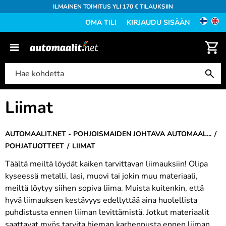
ILMAINEN TOIMITUS YLI 170 € TILAUKSIIN
OMA TILI
KIRJAUDU SISÄÄN
Liimat
AUTOMAALIT.NET - POHJOISMAIDEN JOHTAVA AUTOMAAL...
POHJATUOTTEET
LIIMAT
Täältä meiltä löydät kaiken tarvittavan liimauksiin! Olipa
kyseessä metalli, lasi, muovi tai jokin muu materiaali,
meiltä löytyy siihen sopiva liima. Muista kuitenkin, että
hyvä liimauksen kestävyys edellyttää aina huolellista
puhdistusta ennen liiman levittämistä. Jotkut materiaalit
saattavat myös tarvita hieman karhennusta ennen liiman