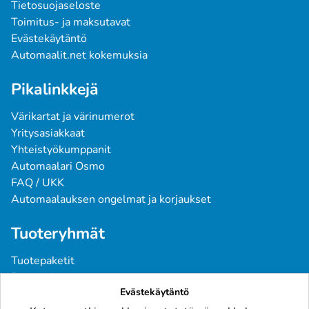
Tietosuojaseloste
Toimitus- ja maksutavat
Evästekäytäntö
Automaalit.net kokemuksia
Pikalinkkejä
Värikartat ja värinumerot
Yritysasiakkaat
Yhteistyökumppanit
Automaalari Osmo
FAQ / UKK
Automaalauksen ongelmat ja korjaukset
Tuoteryhmät
Tuotepaketit
Pintavärit
Evästekäytäntö
Spraymaalit