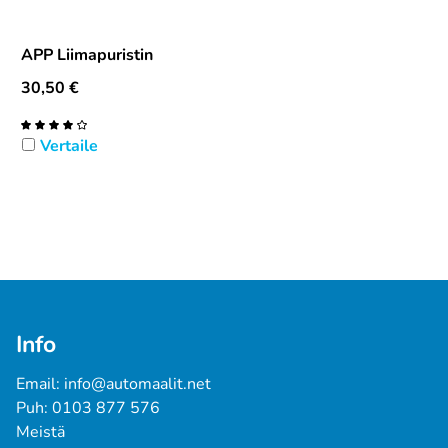
APP Liimapuristin
30,50
€
Vertaile
Info
Email: info@automaalit.net
Puh: 0103 877 576
Meistä