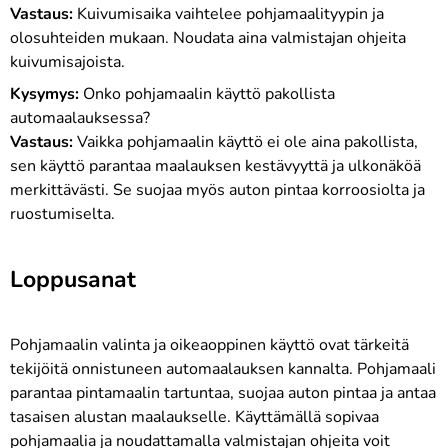
Vastaus:
Kuivumisaika vaihtelee pohjamaalityypin ja
olosuhteiden mukaan. Noudata aina valmistajan ohjeita
kuivumisajoista.
Kysymys:
Onko pohjamaalin käyttö pakollista
automaalauksessa?
Vastaus:
Vaikka pohjamaalin käyttö ei ole aina pakollista,
sen käyttö parantaa maalauksen kestävyyttä ja ulkonäköä
merkittävästi. Se suojaa myös auton pintaa korroosiolta ja
ruostumiselta.
Loppusanat
Pohjamaalin valinta ja oikeaoppinen käyttö ovat tärkeitä
tekijöitä onnistuneen automaalauksen kannalta. Pohjamaali
parantaa pintamaalin tartuntaa, suojaa auton pintaa ja antaa
tasaisen alustan maalaukselle. Käyttämällä sopivaa
pohjamaalia ja noudattamalla valmistajan ohjeita voit