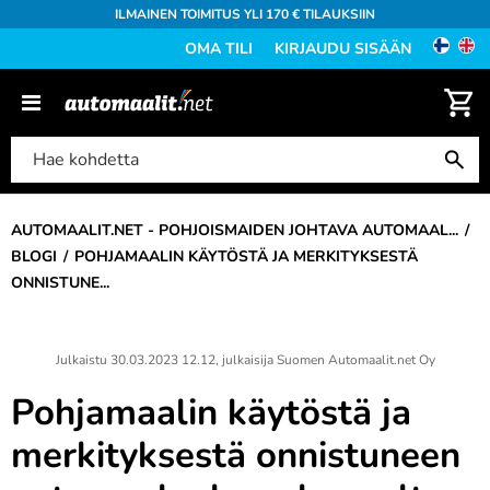
ILMAINEN TOIMITUS YLI 170 € TILAUKSIIN
OMA TILI
KIRJAUDU SISÄÄN
AUTOMAALIT.NET - POHJOISMAIDEN JOHTAVA AUTOMAAL...
BLOGI
POHJAMAALIN KÄYTÖSTÄ JA MERKITYKSESTÄ
ONNISTUNE...
Julkaistu
30.03.2023 12.12
, julkaisija
Suomen Automaalit.net Oy
Pohjamaalin käytöstä ja
merkityksestä onnistuneen