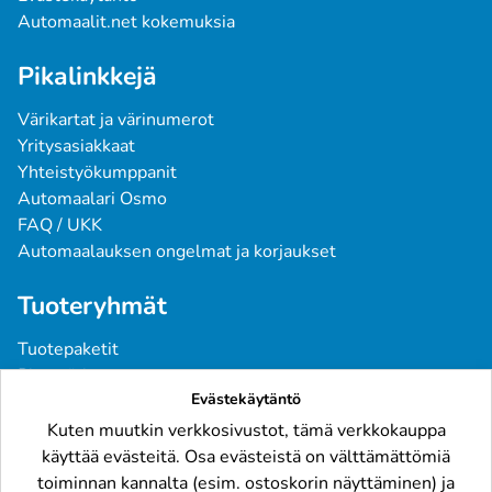
Automaalit.net kokemuksia
Pikalinkkejä
Värikartat ja värinumerot
Yritysasiakkaat
Yhteistyökumppanit
Automaalari Osmo
FAQ / UKK
Automaalauksen ongelmat ja korjaukset
Tuoteryhmät
Tuotepaketit
Pintavärit
Evästekäytäntö
Spraymaalit
Pohjatuotteet
Kuten muutkin verkkosivustot, tämä verkkokauppa
Tarvikkeet
käyttää evästeitä. Osa evästeistä on välttämättömiä
Raskaskalusto
toiminnan kannalta (esim. ostoskorin näyttäminen) ja