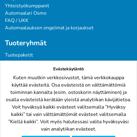
Yhteistyökumppanit
Automaalari Osmo
FAQ / UKK
Automaalauksen ongelmat ja korjaukset
Tuoteryhmät
Tuotepaketit
Pintavärit
Evästekäytäntö
Spraymaalit
Pohjatuotteet
Kuten muutkin verkkosivustot, tämä verkkokauppa
Tarvikkeet
käyttää evästeitä. Osa evästeistä on välttämättömiä
Raskaskalusto
toiminnan kannalta (esim. ostoskorin näyttäminen) ja
osalla evästeistä kerätään yleistä analytiikan kävijätietoa.
Löydät meidät
Voit hyväksyä kaikki evästeet valitsemalla ”Hyväksy
kaikki” tai vain välttämättömät evästeet valitsemalla
”Kiellä kaikki”. Voit myös halutessasi valita hyväksyväsi
vain analytiikan evästeet.