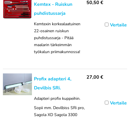
50,50
€
Kemtex - Ruiskun
puhdistussarja
Kemtexin korkealaatuinen
Vertaile
22-osainen ruiskun
puhdistussarja - Pitää
maalarin tärkeimmän
työkalun priimakunnossa!
27,00
€
Profix adapteri 4,
Devilbis SRi.
Adapteri profix kuppeihin.
Vertaile
Sopii mm. Devilbiss SRi pro,
Sagola XD Sagola 3300