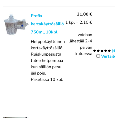
21,00
€
Profix
1 kpl = 2,10 €
kertakäyttösäiliö
750ml, 10kpl
voidaan
lähettää 2-4
Helppokäyttöinen
päivän
kertakäyttösäiliö.
(
4
)
kuluessa
Ruiskunpesusta
Vertaile
tulee helpompaa
kun säiliön pesu
jää pois.
Paketissa 10 kpl.