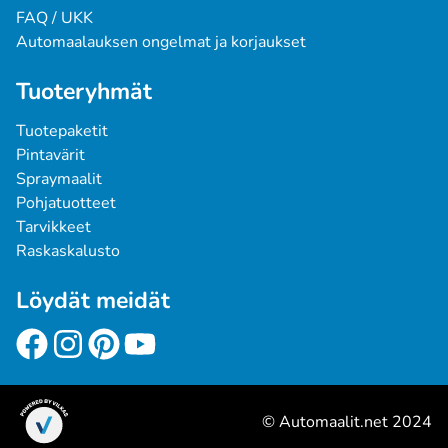
FAQ / UKK
Automaalauksen ongelmat ja korjaukset
Tuoteryhmät
Tuotepaketit
Pintavärit
Spraymaalit
Pohjatuotteet
Tarvikkeet
Raskaskalusto
Löydät meidät
© Automaalit.net 2024