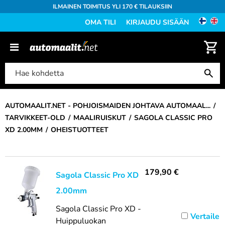
ILMAINEN TOIMITUS YLI 170 € TILAUKSIIN
OMA TILI
KIRJAUDU SISÄÄN
AUTOMAALIT.NET - POHJOISMAIDEN JOHTAVA AUTOMAAL...
TARVIKKEET-OLD
MAALIRUISKUT
SAGOLA CLASSIC PRO
XD 2.00MM
OHEISTUOTTEET
179,90
€
Sagola Classic Pro XD
2.00mm
Sagola Classic Pro XD -
Vertaile
Huippuluokan