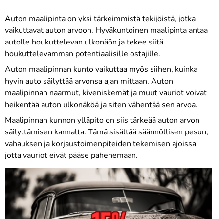
Auton maalipinta on yksi tärkeimmistä tekijöistä, jotka
vaikuttavat auton arvoon. Hyväkuntoinen maalipinta antaa
autolle houkuttelevan ulkonäön ja tekee siitä
houkuttelevamman potentiaalisille ostajille.
Auton maalipinnan kunto vaikuttaa myös siihen, kuinka
hyvin auto säilyttää arvonsa ajan mittaan. Auton
maalipinnan naarmut, kiveniskemät ja muut vauriot voivat
heikentää auton ulkonäköä ja siten vähentää sen arvoa.
Maalipinnan kunnon ylläpito on siis tärkeää auton arvon
säilyttämisen kannalta. Tämä sisältää säännöllisen pesun,
vahauksen ja korjaustoimenpiteiden tekemisen ajoissa,
jotta vauriot eivät pääse pahenemaan.