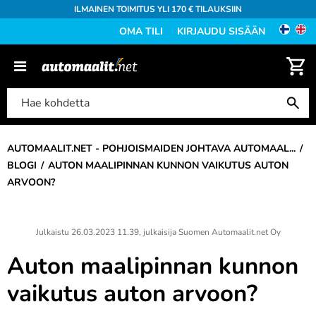
ILMAINEN TOIMITUS YLI 170 € TILAUKSIIN
OMA TILI
KIRJAUDU SISÄÄN
AUTOMAALIT.NET - POHJOISMAIDEN JOHTAVA AUTOMAAL...
BLOGI
AUTON MAALIPINNAN KUNNON VAIKUTUS AUTON
ARVOON?
Julkaistu
26.03.2023 11.39
, julkaisija
Suomen Automaalit.net Oy
Auton maalipinnan kunnon
vaikutus auton arvoon?