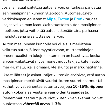
Jos siis haluat säilyttää autosi arvon, on tärkeää panostaa
sen maalipinnan kunnon ylläpitoon. Automaalit.net-
verkkokaupan edustamat
Mipa
,
Troton
ja
Profix
tarjoaa
laajan valikoiman laadukkaita tuotteita auton maalipinnan
huoltoon, jotta voit pitää autosi ulkonäön aina parhaana
mahdollisena ja säilyttää sen arvon.
Auton maalipinnan kunnolla voi olla siis merkittävä
vaikutus auton jälleenmyyntiarvoon, mutta tarkkojen
prosentuaalisten lukujen antaminen on haastavaa, koska
arvoon vaikuttavat myös monet muut tekijät, kuten auton
merkki, malli, ikä, ajomäärä, yleiskunto ja markkinatilanne.
Useat lähteet ja asiantuntijat kuitenkin arvioivat, että auton
maalipinnan merkittävät vauriot, kuten suuret naarmut tai
kolhut, voivat vähentää auton arvoa jopa
10-15%, riippuen
auton kokonaisarvosta ja vaurioiden laajuudesta
.
Pienemmät naarmut ja vauriot, kuten kiveniskemät, voivat
puolestaan
vähentää arvoa 1-3%
.