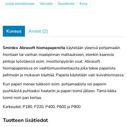
Vertaile
Suosittele
Kysy
Kuvaus
Arviot (2)
Smirdex Abrasoft hiomapapereita
käytetään yleensä pohjamaalin
hiontaan tai vanhan maalipinnan mattaukseen, etenkin kaarevia
pintoja työstäessä esim. moottoripyörän osat. Abrasoft
hiomapapereissa on vaahtomuovinentausta joka tekee paperista
pehmeän ja mukavan käyttää. Paperia käytetään vain kuivahionnassa.
Kun paperi menee tukkoon esim. pohjamaalista voi paperin
pyyhkäistä puhtaaksi haalariin ja paperi toimii jälleen. Tämä kikka
toimii noin pari kertaa.
Karkeudet:
P180, P220,
P400, P600 ja P800
Tuotteen lisätiedot