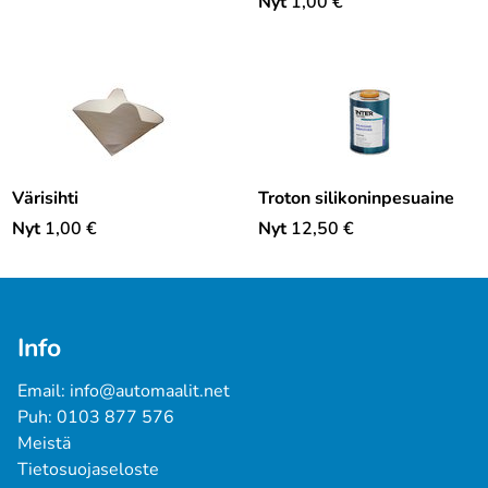
Nyt
1,00
€
Värisihti
Troton silikoninpesuaine
Nyt
1,00
€
Nyt
12,50
€
Info
Email: info@automaalit.net
Puh: 0103 877 576
Meistä
Tietosuojaseloste