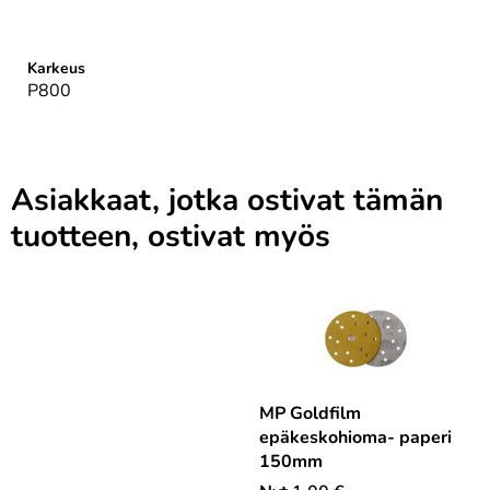
Otsikko
1
Karkeus
P800
Asiakkaat, jotka ostivat tämän
tuotteen, ostivat myös
Otsikko
1
MP Goldfilm
epäkeskohioma- paperi
150mm