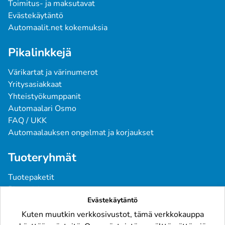
Toimitus- ja maksutavat
Evästekäytäntö
Automaalit.net kokemuksia
Pikalinkkejä
Värikartat ja värinumerot
Yritysasiakkaat
Yhteistyökumppanit
Automaalari Osmo
FAQ / UKK
Automaalauksen ongelmat ja korjaukset
Tuoteryhmät
Tuotepaketit
Pintavärit
Evästekäytäntö
Spraymaalit
Pohjatuotteet
Kuten muutkin verkkosivustot, tämä verkkokauppa