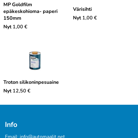
MP Goldfilm
Värisihti
epäkeskohioma- paperi
Nyt
1,00
€
150mm
Nyt
1,00
€
Troton silikoninpesuaine
Nyt
12,50
€
Info
Email: info@automaalit.net