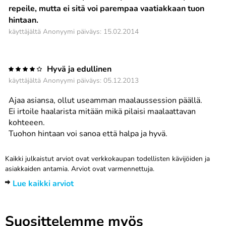
repeile, mutta ei sitä voi parempaa vaatiakkaan tuon
hintaan.
käyttäjältä
Anonyymi
päiväys: 15.02.2014
Hyvä ja edullinen
käyttäjältä
Anonyymi
päiväys: 05.12.2013
Ajaa asiansa, ollut useamman maalaussession päällä.
Ei irtoile haalarista mitään mikä pilaisi maalaattavan
kohteeen.
Tuohon hintaan voi sanoa että halpa ja hyvä.
Kaikki julkaistut arviot ovat verkkokaupan todellisten kävijöiden ja
asiakkaiden antamia. Arviot ovat varmennettuja.
Lue kaikki arviot
Suosittelemme myös