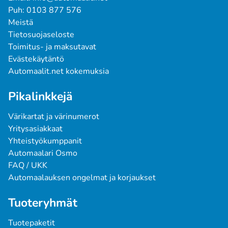
Puh: 0103 877 576
Meistä
Tietosuojaseloste
Toimitus- ja maksutavat
Evästekäytäntö
Automaalit.net kokemuksia
Pikalinkkejä
Värikartat ja värinumerot
Yritysasiakkaat
Yhteistyökumppanit
Automaalari Osmo
FAQ / UKK
Automaalauksen ongelmat ja korjaukset
Tuoteryhmät
Tuotepaketit