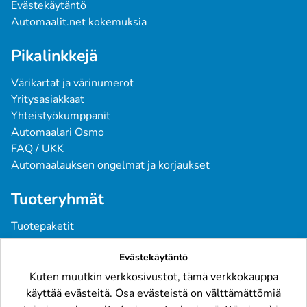
Evästekäytäntö
Automaalit.net kokemuksia
Pikalinkkejä
Värikartat ja värinumerot
Yritysasiakkaat
Yhteistyökumppanit
Automaalari Osmo
FAQ / UKK
Automaalauksen ongelmat ja korjaukset
Tuoteryhmät
Tuotepaketit
Pintavärit
Evästekäytäntö
Spraymaalit
Pohjatuotteet
Kuten muutkin verkkosivustot, tämä verkkokauppa
Tarvikkeet
käyttää evästeitä. Osa evästeistä on välttämättömiä