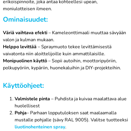
erikoispinnoite, joka antaa kohteellesi upean,
moniulotteisen ilmeen.
Ominaisuudet:
Väriä vaihtava efekti
– Kameleonttimaali muuttaa sävyään
valon ja kulman mukaan.
Helppo levittää
– Spraymuoto tekee levittämisestä
vaivatonta niin aloittelijoille kuin ammattilaisille.
Monipuolinen käyttö
– Sopii autoihin, moottoripyöriin,
polkupyöriin, kypäriin, huonekaluihin ja DIY-projekteihin.
Käyttöohjeet:
Valmistele pinta
– Puhdista ja kuivaa maalattava alue
huolellisest
Pohja
– Parhaan lopputuloksen saat maalaamalla
mustalle pohjalle (sävy RAL 9005). Valitse tuotteeksi
liuotinohenteinen spray
.