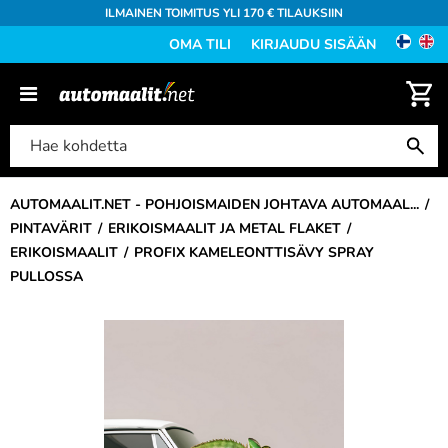
ILMAINEN TOIMITUS YLI 170 € TILAUKSIIN
OMA TILI
KIRJAUDU SISÄÄN
AUTOMAALIT.NET - POHJOISMAIDEN JOHTAVA AUTOMAAL...
PINTAVÄRIT
ERIKOISMAALIT JA METAL FLAKET
ERIKOISMAALIT
PROFIX KAMELEONTTISÄVY SPRAY
PULLOSSA