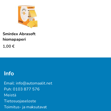
Smirdex Abrasoft
hiomapaperi
1,00
€
Info
Email: info@automaalit.net
Puh: 0103 877 576
Meistä
Tietosuojaseloste
Toimitus- ja maksutavat