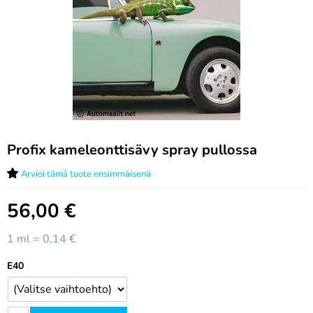
Profix kameleonttisävy spray pullossa
Arvioi tämä tuote ensimmäisenä
56,00
€
1 ml = 0,14 €
E40