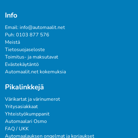
Info
Email: info@automaalit.net
Puh: 0103 877 576
Meistä
Tietosuojaseloste
Toimitus- ja maksutavat
Evästekäytäntö
Automaalit.net kokemuksia
Pikalinkkejä
Värikartat ja värinumerot
Yritysasiakkaat
Yhteistyökumppanit
Automaalari Osmo
FAQ / UKK
Automaalauksen ongelmat ja korjaukset