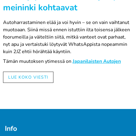
meininki kohtaavat
Autoharrastaminen elää ja voi hyvin – se on vain vaihtanut
muotoaan. Siinä missä ennen istuttiin ilta toisensa jälkeen
foorumeilla ja väiteltiin siitä, mitkä vanteet ovat parhaat,
nyt apu ja vertaistuki löytyvät WhatsAppista nopeammin
kuin 2JZ ehtii hörähtää käyntiin.
Tämän muutoksen ytimessä on
Japanilaisten Autojen
Harrastajat,
eli tuttavallisemmin JAH ry. Kerho on matalan
kynnyksen yhteisö kaikille japanilaisten autojen ystäville –
LUE KOKO VIESTI
merkistä riippumatta. Ja nyt yhteistyö Automaalit.netin
kanssa ottaa seuraavan vaihteen silmään.
10 % etu, joka sai peukut nousemaan
Automaalit.net ja JAH ry ovat tehneet yhteistyötä jo
aiemmin, mutta nyt jäsenetu kasvoi: alennus nousi 5
Info
prosentista 10 prosenttiin.