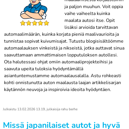
ja paljon muuhun. Voit oppia
vaihe vaiheelta kuinka
maalata autosi itse. Opit
lisäksi arvioida tarvittavan
automaalimäärän, kuinka korjata pieniä maalivaurioita ja
tunnistaa sopivat kuivumisajat. Tutustu blogisisältöömme
automaalauksen vinkeistä ja nikseistä, jotka auttavat sinua
saavuttamaan ammattimaisen lopputuloksen autollesi.
Ota halutessasi ohjat omiin automaaliprojekteihisi ja
saavuta upeita tuloksia hyödyntämällä
asiantuntemustamme automaalausalalla. Astu rohkeasti
kohti onnistunutta auton maalausta laajan artikkelisarjan
käytännön neuvoja ja inspiroivia ideoita hyödyntäen.
Julkaistu
13.02.2026 13.19
, julkaisija
rahu berhe
Missä japanilaiset autot ja hyvä