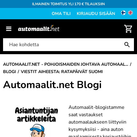
ILMAINEN TOIMITUS YLI 170 € TILAUKSIIN
OMA TILI
KIRJAUDU SISÄÄN
AUTOMAALIT.NET - POHJOISMAIDEN JOHTAVA AUTOMAAL...
BLOGI
VIESTIT AIHEESTA: RATAPÄIVÄT SUOMI
Automaalit.net Blogi
Automaalit-blogistamme
saat vastaukset
automaalaukseen liittyviin
kysymyksiisi - aina auton
maalaamisesta korjaustöihin