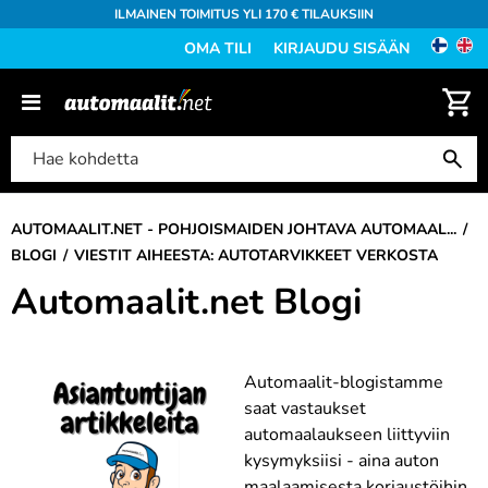
ILMAINEN TOIMITUS YLI 170 € TILAUKSIIN
OMA TILI
KIRJAUDU SISÄÄN
AUTOMAALIT.NET - POHJOISMAIDEN JOHTAVA AUTOMAAL...
BLOGI
VIESTIT AIHEESTA: AUTOTARVIKKEET VERKOSTA
Automaalit.net Blogi
Automaalit-blogistamme
saat vastaukset
automaalaukseen liittyviin
kysymyksiisi - aina auton
maalaamisesta korjaustöihin