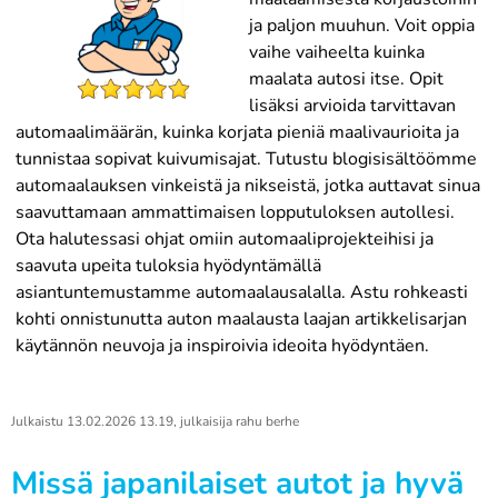
ja paljon muuhun. Voit oppia
vaihe vaiheelta kuinka
maalata autosi itse. Opit
lisäksi arvioida tarvittavan
automaalimäärän, kuinka korjata pieniä maalivaurioita ja
tunnistaa sopivat kuivumisajat. Tutustu blogisisältöömme
automaalauksen vinkeistä ja nikseistä, jotka auttavat sinua
saavuttamaan ammattimaisen lopputuloksen autollesi.
Ota halutessasi ohjat omiin automaaliprojekteihisi ja
saavuta upeita tuloksia hyödyntämällä
asiantuntemustamme automaalausalalla. Astu rohkeasti
kohti onnistunutta auton maalausta laajan artikkelisarjan
käytännön neuvoja ja inspiroivia ideoita hyödyntäen.
Julkaistu
13.02.2026 13.19
, julkaisija
rahu berhe
Missä japanilaiset autot ja hyvä