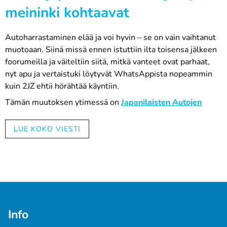
meininki kohtaavat
Autoharrastaminen elää ja voi hyvin – se on vain vaihtanut
muotoaan. Siinä missä ennen istuttiin ilta toisensa jälkeen
foorumeilla ja väiteltiin siitä, mitkä vanteet ovat parhaat,
nyt apu ja vertaistuki löytyvät WhatsAppista nopeammin
kuin 2JZ ehtii hörähtää käyntiin.
Tämän muutoksen ytimessä on
Japanilaisten Autojen
Harrastajat,
eli tuttavallisemmin JAH ry. Kerho on matalan
kynnyksen yhteisö kaikille japanilaisten autojen ystäville –
LUE KOKO VIESTI
merkistä riippumatta. Ja nyt yhteistyö Automaalit.netin
kanssa ottaa seuraavan vaihteen silmään.
10 % etu, joka sai peukut nousemaan
Automaalit.net ja JAH ry ovat tehneet yhteistyötä jo
aiemmin, mutta nyt jäsenetu kasvoi: alennus nousi 5
Info
prosentista 10 prosenttiin.