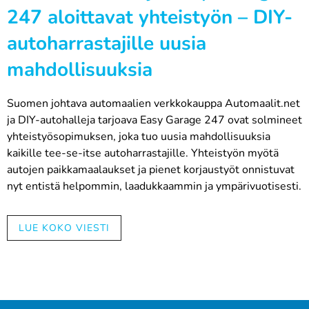
247 aloittavat yhteistyön – DIY-
autoharrastajille uusia
mahdollisuuksia
Suomen johtava automaalien verkkokauppa Automaalit.net
ja DIY-autohalleja tarjoava Easy Garage 247 ovat solmineet
yhteistyösopimuksen, joka tuo uusia mahdollisuuksia
kaikille tee-se-itse autoharrastajille. Yhteistyön myötä
autojen paikkamaalaukset ja pienet korjaustyöt onnistuvat
nyt entistä helpommin, laadukkaammin ja ympärivuotisesti.
Kaksi alan edelläkävijää yhdistää
LUE KOKO VIESTI
voimansa
Automaalit.net on toiminut automaalauksen asiantuntijana
jo vuodesta 1982 ja tarjoaa verkkokaupastaan laajan