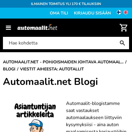
ILMAINEN TOIMITUS YLI 170 € TILAUKSIIN
OMA TILI
KIRJAUDU SISÄÄN
AUTOMAALIT.NET - POHJOISMAIDEN JOHTAVA AUTOMAAL...
BLOGI
VIESTIT AIHEESTA: AUTOTALLIT
Automaalit.net Blogi
Automaalit-blogistamme
saat vastaukset
automaalaukseen liittyviin
kysymyksiisi - aina auton
maalaamisesta korjaustöihin