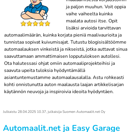
ja paljon muuhun. Voit oppia
vaihe vaiheelta kuinka
maalata autosi itse. Opit
lisäksi arvioida tarvittavan
automaalimäärän, kuinka korjata pieniä maalivaurioita ja
tunnistaa sopivat kuivumisajat. Tutustu blogisisältöömme
automaalauksen vinkeistä ja nikseistä, jotka auttavat sinua
saavuttamaan ammattimaisen lopputuloksen autollesi.
Ota halutessasi ohjat omiin automaaliprojekteihisi ja
saavuta upeita tuloksia hyödyntämällä
asiantuntemustamme automaalausalalla. Astu rohkeasti
kohti onnistunutta auton maalausta laajan artikkelisarjan
käytännön neuvoja ja inspiroivia ideoita hyödyntäen.
Julkaistu
28.04.2025 10.37
, julkaisija
Suomen Automaalit.net Oy
Automaalit.net ja Easy Garage