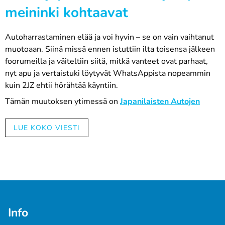
meininki kohtaavat
Autoharrastaminen elää ja voi hyvin – se on vain vaihtanut
muotoaan. Siinä missä ennen istuttiin ilta toisensa jälkeen
foorumeilla ja väiteltiin siitä, mitkä vanteet ovat parhaat,
nyt apu ja vertaistuki löytyvät WhatsAppista nopeammin
kuin 2JZ ehtii hörähtää käyntiin.
Tämän muutoksen ytimessä on
Japanilaisten Autojen
Harrastajat,
eli tuttavallisemmin JAH ry. Kerho on matalan
kynnyksen yhteisö kaikille japanilaisten autojen ystäville –
LUE KOKO VIESTI
merkistä riippumatta. Ja nyt yhteistyö Automaalit.netin
kanssa ottaa seuraavan vaihteen silmään.
10 % etu, joka sai peukut nousemaan
Automaalit.net ja JAH ry ovat tehneet yhteistyötä jo
aiemmin, mutta nyt jäsenetu kasvoi: alennus nousi 5
Info
prosentista 10 prosenttiin.