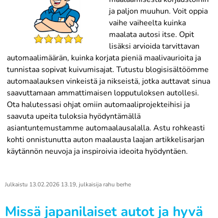
ja paljon muuhun. Voit oppia
vaihe vaiheelta kuinka
maalata autosi itse. Opit
lisäksi arvioida tarvittavan
automaalimäärän, kuinka korjata pieniä maalivaurioita ja
tunnistaa sopivat kuivumisajat. Tutustu blogisisältöömme
automaalauksen vinkeistä ja nikseistä, jotka auttavat sinua
saavuttamaan ammattimaisen lopputuloksen autollesi.
Ota halutessasi ohjat omiin automaaliprojekteihisi ja
saavuta upeita tuloksia hyödyntämällä
asiantuntemustamme automaalausalalla. Astu rohkeasti
kohti onnistunutta auton maalausta laajan artikkelisarjan
käytännön neuvoja ja inspiroivia ideoita hyödyntäen.
Julkaistu
13.02.2026 13.19
, julkaisija
rahu berhe
Missä japanilaiset autot ja hyvä