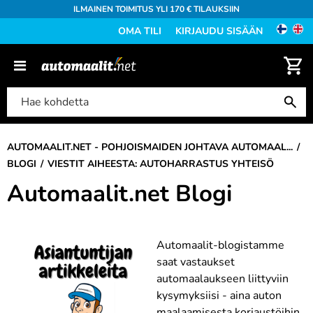
ILMAINEN TOIMITUS YLI 170 € TILAUKSIIN
OMA TILI
KIRJAUDU SISÄÄN
AUTOMAALIT.NET - POHJOISMAIDEN JOHTAVA AUTOMAAL...
BLOGI
VIESTIT AIHEESTA: AUTOHARRASTUS YHTEISÖ
Automaalit.net Blogi
Automaalit-blogistamme
saat vastaukset
automaalaukseen liittyviin
kysymyksiisi - aina auton
maalaamisesta korjaustöihin