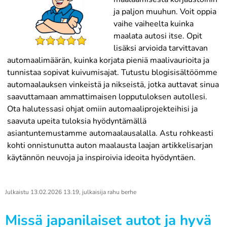
ja paljon muuhun. Voit oppia
vaihe vaiheelta kuinka
maalata autosi itse. Opit
lisäksi arvioida tarvittavan
automaalimäärän, kuinka korjata pieniä maalivaurioita ja
tunnistaa sopivat kuivumisajat. Tutustu blogisisältöömme
automaalauksen vinkeistä ja nikseistä, jotka auttavat sinua
saavuttamaan ammattimaisen lopputuloksen autollesi.
Ota halutessasi ohjat omiin automaaliprojekteihisi ja
saavuta upeita tuloksia hyödyntämällä
asiantuntemustamme automaalausalalla. Astu rohkeasti
kohti onnistunutta auton maalausta laajan artikkelisarjan
käytännön neuvoja ja inspiroivia ideoita hyödyntäen.
Julkaistu
13.02.2026 13.19
, julkaisija
rahu berhe
Missä japanilaiset autot ja hyvä