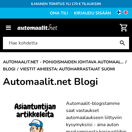
ILMAINEN TOIMITUS YLI 170 € TILAUKSIIN
OMA TILI
KIRJAUDU SISÄÄN
AUTOMAALIT.NET - POHJOISMAIDEN JOHTAVA AUTOMAAL...
BLOGI
VIESTIT AIHEESTA: AUTOHARRASTAJAT SUOMI
Automaalit.net Blogi
Automaalit-blogistamme
saat vastaukset
automaalaukseen liittyviin
kysymyksiisi - aina auton
maalaamisesta korjaustöihin