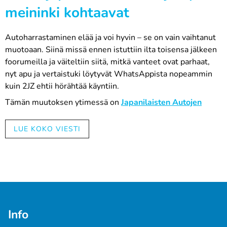
meininki kohtaavat
Autoharrastaminen elää ja voi hyvin – se on vain vaihtanut
muotoaan. Siinä missä ennen istuttiin ilta toisensa jälkeen
foorumeilla ja väiteltiin siitä, mitkä vanteet ovat parhaat,
nyt apu ja vertaistuki löytyvät WhatsAppista nopeammin
kuin 2JZ ehtii hörähtää käyntiin.
Tämän muutoksen ytimessä on
Japanilaisten Autojen
Harrastajat,
eli tuttavallisemmin JAH ry. Kerho on matalan
kynnyksen yhteisö kaikille japanilaisten autojen ystäville –
LUE KOKO VIESTI
merkistä riippumatta. Ja nyt yhteistyö Automaalit.netin
kanssa ottaa seuraavan vaihteen silmään.
10 % etu, joka sai peukut nousemaan
Automaalit.net ja JAH ry ovat tehneet yhteistyötä jo
aiemmin, mutta nyt jäsenetu kasvoi: alennus nousi 5
Info
prosentista 10 prosenttiin.