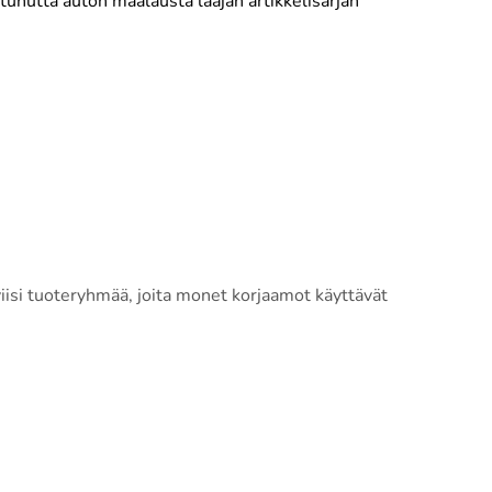
nutta auton maalausta laajan artikkelisarjan
viisi tuoteryhmää, joita monet korjaamot käyttävät