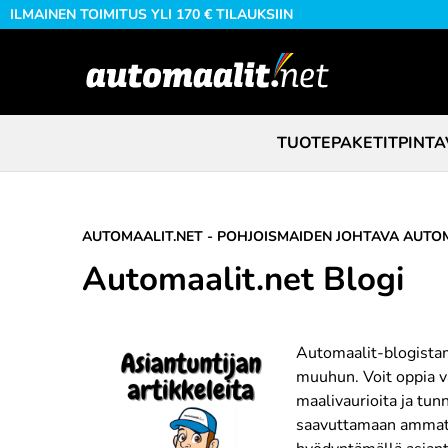
ILMAINEN TOIMITUS YLI 170 € TILAUKSIIN
TUOTEPAKETIT
PINTA
AUTOMAALIT.NET - POHJOISMAIDEN JOHTAVA AUTOM
Automaalit.net Blogi
Automaalit-blogistam
muuhun. Voit oppia va
maalivaurioita ja tun
saavuttamaan ammatti