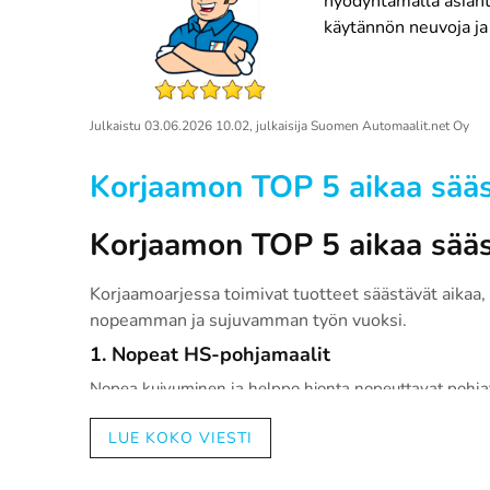
hyödyntämällä asiant
käytännön neuvoja ja 
Julkaistu
03.06.2026 10.02
, julkaisija
Suomen Automaalit.net Oy
Korjaamon TOP 5 aikaa sääs
Korjaamon TOP 5 aikaa sääs
Korjaamoarjessa toimivat tuotteet säästävät aikaa, 
nopeamman ja sujuvamman työn vuoksi.
1. Nopeat HS-pohjamaalit
Otsikko
1
Nopea kuivuminen ja helppo hionta nopeuttavat pohjat
2. Kertakäyttökupit ja maalinsekoitusjärjes
LUE KOKO VIESTI
Nopeuttavat maalin sekoitusta ja vähentävät välineide