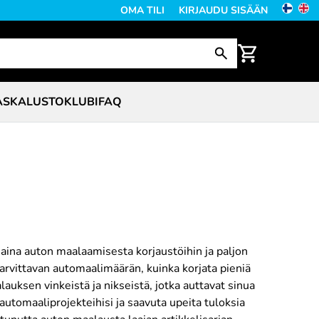
OMA TILI
KIRJAUDU SISÄÄN
ASKALUSTO
KLUBI
FAQ
aina auton maalaamisesta korjaustöihin ja paljon
tarvittavan automaalimäärän, kuinka korjata pieniä
auksen vinkeistä ja nikseistä, jotka auttavat sinua
utomaaliprojekteihisi ja saavuta upeita tuloksia