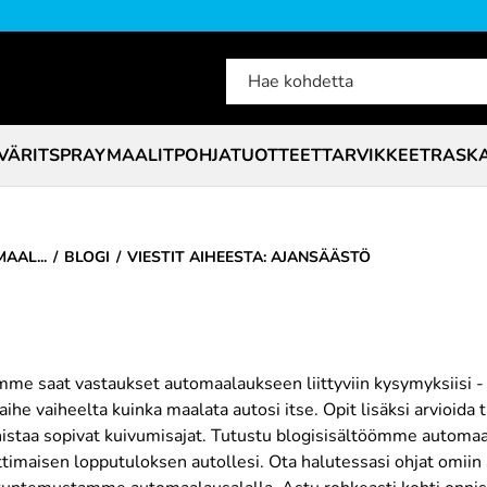
VÄRIT
SPRAYMAALIT
POHJATUOTTEET
TARVIKKEET
RASK
AAL...
BLOGI
VIESTIT AIHEESTA: AJANSÄÄSTÖ
me saat vastaukset automaalaukseen liittyviin kysymyksiisi - 
ihe vaiheelta kuinka maalata autosi itse. Opit lisäksi arvioida 
nistaa sopivat kuivumisajat. Tutustu blogisisältöömme automaal
maisen lopputuloksen autollesi. Ota halutessasi ohjat omiin a