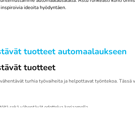
untemustamme automaalausalalla. Astu rohkeasti kohti onnistu
inspiroivia ideoita hyödyntäen.
tävät tuotteet automaalaukseen
tävät tuotteet
vähentävät turhia työvaiheita ja helpottavat työntekoa. Tässä 
öitä sekä vähentävät odottelua korjaamolla.
telmät
n pesuun kuluvaa aikaa.