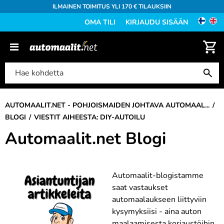
ILMAINEN TOIMITUS YLI 170 € TILAUKSIIN
OMA TILI
KIRJAUDU SISÄÄN
AUTOMAALIT.NET - POHJOISMAIDEN JOHTAVA AUTOMAAL...
BLOGI
VIESTIT AIHEESTA: DIY-AUTOILU
Automaalit.net Blogi
Automaalit-blogistamme
saat vastaukset
automaalaukseen liittyviin
kysymyksiisi - aina auton
maalaamisesta korjaustöihin