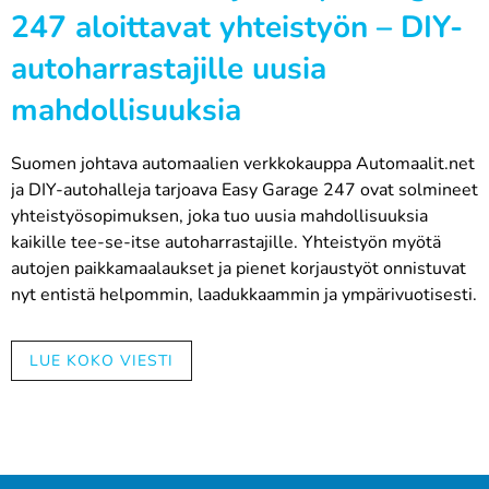
247 aloittavat yhteistyön – DIY-
autoharrastajille uusia
mahdollisuuksia
Suomen johtava automaalien verkkokauppa Automaalit.net
ja DIY-autohalleja tarjoava Easy Garage 247 ovat solmineet
yhteistyösopimuksen, joka tuo uusia mahdollisuuksia
kaikille tee-se-itse autoharrastajille. Yhteistyön myötä
autojen paikkamaalaukset ja pienet korjaustyöt onnistuvat
nyt entistä helpommin, laadukkaammin ja ympärivuotisesti.
Kaksi alan edelläkävijää yhdistää
LUE KOKO VIESTI
voimansa
Automaalit.net on toiminut automaalauksen asiantuntijana
jo vuodesta 1982 ja tarjoaa verkkokaupastaan laajan