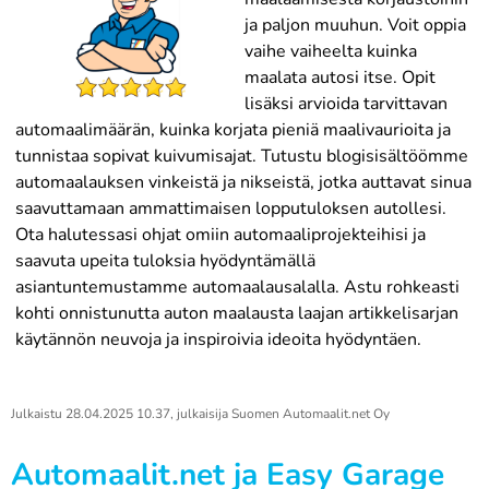
ja paljon muuhun. Voit oppia
vaihe vaiheelta kuinka
maalata autosi itse. Opit
lisäksi arvioida tarvittavan
automaalimäärän, kuinka korjata pieniä maalivaurioita ja
tunnistaa sopivat kuivumisajat. Tutustu blogisisältöömme
automaalauksen vinkeistä ja nikseistä, jotka auttavat sinua
saavuttamaan ammattimaisen lopputuloksen autollesi.
Ota halutessasi ohjat omiin automaaliprojekteihisi ja
saavuta upeita tuloksia hyödyntämällä
asiantuntemustamme automaalausalalla. Astu rohkeasti
kohti onnistunutta auton maalausta laajan artikkelisarjan
käytännön neuvoja ja inspiroivia ideoita hyödyntäen.
Julkaistu
28.04.2025 10.37
, julkaisija
Suomen Automaalit.net Oy
Automaalit.net ja Easy Garage