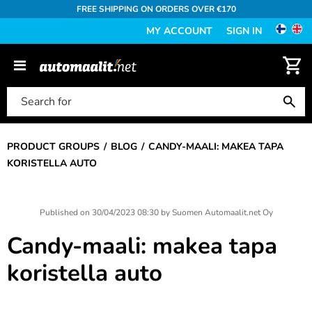
FREE SHIPPING ON ORDERS OVER €170
MY ACCOUNT
SIGN IN
PRODUCT GROUPS
BLOG
CANDY-MAALI: MAKEA TAPA
KORISTELLA AUTO
Published on
30/04/2023 08:30
by
Suomen Automaalit.net Oy
Candy-maali: makea tapa
koristella auto