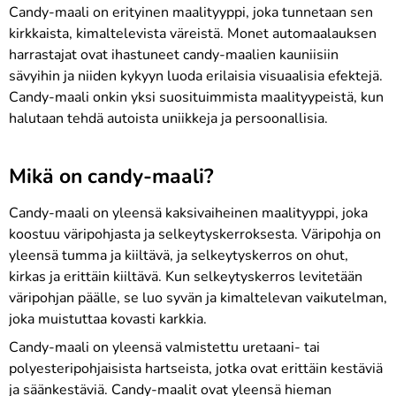
Candy-maali on erityinen maalityyppi, joka tunnetaan sen
kirkkaista, kimaltelevista väreistä. Monet automaalauksen
harrastajat ovat ihastuneet candy-maalien kauniisiin
sävyihin ja niiden kykyyn luoda erilaisia visuaalisia efektejä.
Candy-maali onkin yksi suosituimmista maalityypeistä, kun
halutaan tehdä autoista uniikkeja ja persoonallisia.
Mikä on candy-maali?
Candy-maali on yleensä kaksivaiheinen maalityyppi, joka
koostuu väripohjasta ja selkeytyskerroksesta. Väripohja on
yleensä tumma ja kiiltävä, ja selkeytyskerros on ohut,
kirkas ja erittäin kiiltävä. Kun selkeytyskerros levitetään
väripohjan päälle, se luo syvän ja kimaltelevan vaikutelman,
joka muistuttaa kovasti karkkia.
Candy-maali on yleensä valmistettu uretaani- tai
polyesteripohjaisista hartseista, jotka ovat erittäin kestäviä
ja säänkestäviä. Candy-maalit ovat yleensä hieman