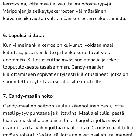
kerroksina, jotta maali ei valu tai muodosta rypyjä.
Väripohjan ja selkeytyskerrosten välimääräinen
kuivumisaika auttaa välttämään kerrosten sekoittumista.
6. Lopuksi kiillota:
Kun viimeinenkin kerros on kuivunut, voidaan maali
kiillottaa, jotta sen kiilto ja hehku korostuvat vielä
enemmän. Kiillotus auttaa myös suojamaalia ja tekee
lopputuloksesta tasaisemman. Candy-maalien
kiillottamiseen sopivat erityisesti kiillotusaineet, jotka on
suunniteltu käytettäväksi tällaisille maaleille.
7. Candy-maalin hoito:
Candy-maalien hoitoon kuuluu säännöllinen pesu, jotta
maali pysyy puhtaana ja kiiltävänä. Maalia ei tulisi pestä
liian voimakkailla pesuaineilla tai harjoilla, jotka voivat
naarmuttaa tai vahingoittaa maalipintaa. Candy-maalit tulisi
myös suojata UV-säteiltä, jotta ne eivät haalistu tai menetä