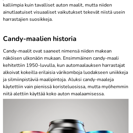
kalliimpia kuin tavalliset auton maalit, mutta niiden
ainutlaatuiset visuaaliset vaikutukset tekevät niistä usein
harrastajien suosikkeja.
Candy-maalien historia
Candy-maalit ovat saaneet nimensä niiden makean
näköisen ulkonäön mukaan. Ensimmäinen candy-maali
kehitettiin 1950-luvulla, kun automaalauksen harrastajat
alkoivat kokeilla erilaisia ​​värikomboja luodakseen uniikkeja
ja silmiinpistäviä maalipintoja. Aluksi candy-maaleja
käytettiin vain pienissä koristeluosissa, mutta myöhemmin
niitä alettiin käyttää koko auton maalaamisessa.