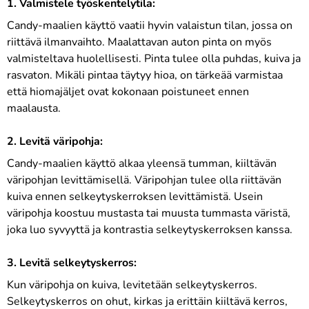
1. Valmistele työskentelytila:
Candy-maalien käyttö vaatii hyvin valaistun tilan, jossa on
riittävä ilmanvaihto. Maalattavan auton pinta on myös
valmisteltava huolellisesti. Pinta tulee olla puhdas, kuiva ja
rasvaton. Mikäli pintaa täytyy hioa, on tärkeää varmistaa
että hiomajäljet ovat kokonaan poistuneet ennen
maalausta.
2. Levitä väripohja:
Candy-maalien käyttö alkaa yleensä tumman, kiiltävän
väripohjan levittämisellä. Väripohjan tulee olla riittävän
kuiva ennen selkeytyskerroksen levittämistä. Usein
väripohja koostuu mustasta tai muusta tummasta väristä,
joka luo syvyyttä ja kontrastia selkeytyskerroksen kanssa.
3. Levitä selkeytyskerros:
Kun väripohja on kuiva, levitetään selkeytyskerros.
Selkeytyskerros on ohut, kirkas ja erittäin kiiltävä kerros,