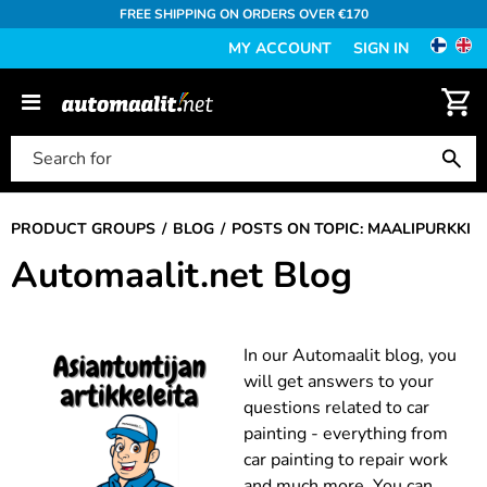
FREE SHIPPING ON ORDERS OVER €170
MY ACCOUNT
SIGN IN
PRODUCT GROUPS
BLOG
POSTS ON TOPIC: MAALIPURKKI
Automaalit.net Blog
In our Automaalit blog, you
will get answers to your
questions related to car
painting - everything from
car painting to repair work
and much more. You can