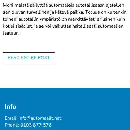
Moni meistä säilyttää automaaleja autotallissaan ajatellen
sen olevan turvallinen ja kätevä paikka. Totuus on kuitenkin
toinen: autotallin ympäristö on merkittävästi erilainen kuin
kotisi sisätilat, ja se voi vaikuttaa haitallisesti automaalien
laatuun.
Autotallin lämpötilavaihtelut ja
READ ENTIRE POST
automaalit
Olet ehkä huomannut, että kesällä autotallisi voi olla yhtä
kuuma kuin ulkoilma. Vaikka voitkin lievittää tätä ongelmaa
tuulettimilla, autotallin lämpötila ei pysy yhtä tasaisena
Info
kuin kotisi sisällä. Samoin kylmien kuukausien aikana,
vaikka autotallisi olisi eristetty, se ei yleensä ole
Email: 
info@automaalit.net
lämmitetty. Automaalit on suunniteltu tiettyyn
Phone: 
0103 877 576
ympäristöön, ja kausittaiset lämpötilan muutokset voivat