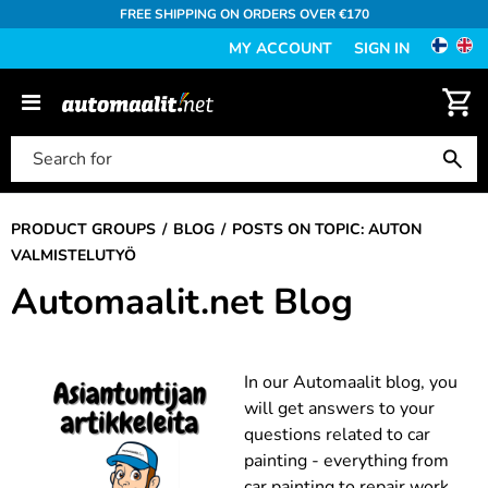
FREE SHIPPING ON ORDERS OVER €170
MY ACCOUNT
SIGN IN
PRODUCT GROUPS
BLOG
POSTS ON TOPIC: AUTON
VALMISTELUTYÖ
Automaalit.net Blog
In our Automaalit blog, you
will get answers to your
questions related to car
painting - everything from
car painting to repair work