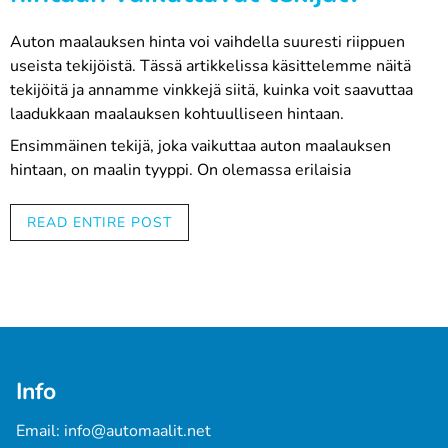
Auton maalauksen hinta voi vaihdella suuresti riippuen
useista tekijöistä. Tässä artikkelissa käsittelemme näitä
tekijöitä ja annamme vinkkejä siitä, kuinka voit saavuttaa
laadukkaan maalauksen kohtuulliseen hintaan.
Ensimmäinen tekijä, joka vaikuttaa auton maalauksen
hintaan, on maalin tyyppi. On olemassa erilaisia
maalityyppejä, kuten perinteinen 1K-maali, 2K-maali ja
vesipohjainen maali, ja jokaisella näistä on oma hintansa.
READ ENTIRE POST
Yleensä laadukkaampi maali maksaa enemmän, mutta
tarjoaa myös paremman lopputuloksen ja kestävyyden.
Toinen tekijä, joka vaikuttaa auton maalauksen hintaan, on
maalauksen laajuus. Jos haluat maalata koko auton, se
tulee luonnollisesti kalliimmaksi kuin jos haluat maalata
vain osan autosta, kuten katon tai oven.
Info
Kolmas tekijä on valittu maalin sävy. Jotkut sävyt ovat
vaikeampia saada aikaan kuin toiset, mikä voi vaikuttaa
Email: 
info@automaalit.net