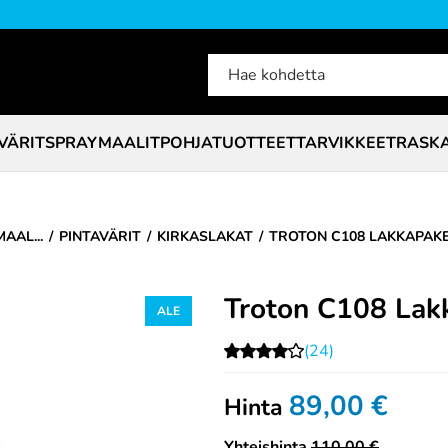
VÄRIT
SPRAYMAALIT
POHJATUOTTEET
TARVIKKEET
RASK
AAL...
PINTAVÄRIT
KIRKASLAKAT
TROTON C108 LAKKAPAKET
Troton C108 Lakk
(24)
89,00
€
Hinta
Yhteishinta
110,00 €