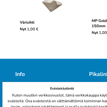
MP Gold
Värisihti
150mm
Nyt
1,00
€
Nyt
1,00
Info
Pikalin
Email: info@automaalit.net
Värikartat
Evästekäytäntö
Puh: 0103 877 576
Yritysasia
Meistä
Yhteistyö
Kuten muutkin verkkosivustot, tämä verkkokauppa käyt
Tietosuojaseloste
Automaal
evästeitä. Osa evästeistä on välttämättömiä toiminnan ka
Toimitus- ja maksutavat
FAQ / UK
(esim. ostoskorin näyttäminen) ja osalla evästeistä kerä