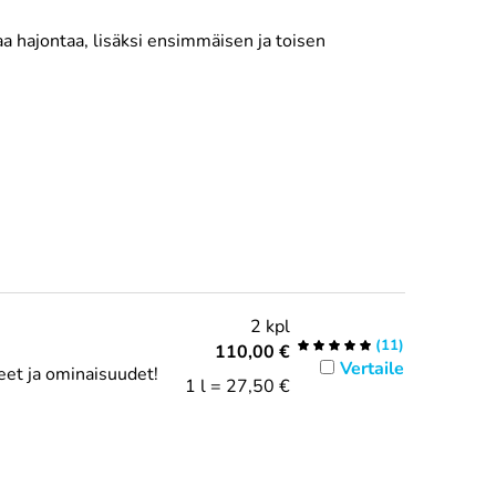
eaa hajontaa, lisäksi ensimmäisen ja toisen
2 kpl
(
11
)
110,00
€
Vertaile
eet ja ominaisuudet!
1 l = 27,50 €