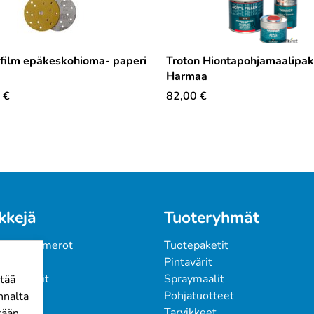
film epäkeskohioma- paperi
Troton Hiontapohjamaalipake
Harmaa
€
82,00
€
kkejä
Tuoteryhmät
 ja värinumerot
Tuotepaketit
kkaat
Pintavärit
kumppanit
Spraymaalit
tää
ari Osmo
Pohjatuotteet
nnalta
K
Tarvikkeet
tään