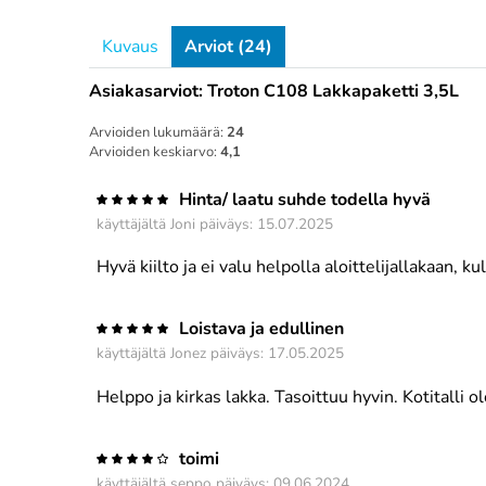
Kuvaus
Arviot (24)
Asiakasarviot: Troton C108 Lakkapaketti 3,5L
Arvioiden lukumäärä:
24
Arvioiden keskiarvo:
4,1
Hinta/ laatu suhde todella hyvä
käyttäjältä
Joni
päiväys: 15.07.2025
Hyvä kiilto ja ei valu helpolla aloittelijallakaan, k
Loistava ja edullinen
käyttäjältä
Jonez
päiväys: 17.05.2025
Helppo ja kirkas lakka. Tasoittuu hyvin. Kotitalli o
toimi
käyttäjältä
seppo
päiväys: 09.06.2024