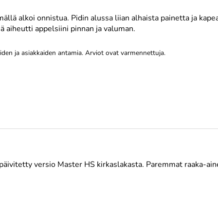
mällä alkoi onnistua. Pidin alussa liian alhaista painetta ja kap
mä aiheutti appelsiini pinnan ja valuman.
öiden ja asiakkaiden antamia. Arviot ovat varmennettuja.
äivitetty versio Master HS kirkaslakasta. Paremmat raaka-ain