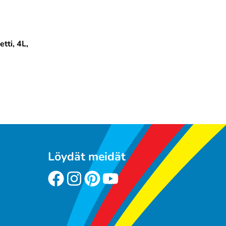
tti, 4L,
Löydät meidät