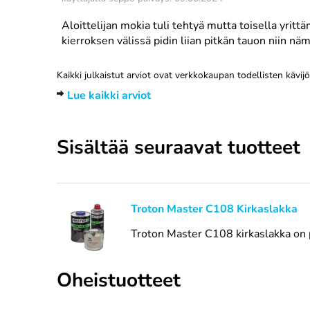
Aloittelijan mokia tuli tehtyä mutta toisella yrittä
kierroksen välissä pidin liian pitkän tauon niin nä
Kaikki julkaistut arviot ovat verkkokaupan todellisten kävij
Lue kaikki arviot
Sisältää seuraavat tuotteet
Troton Master C108 Kirkaslakka
Troton Master C108 kirkaslakka on p
Oheistuotteet