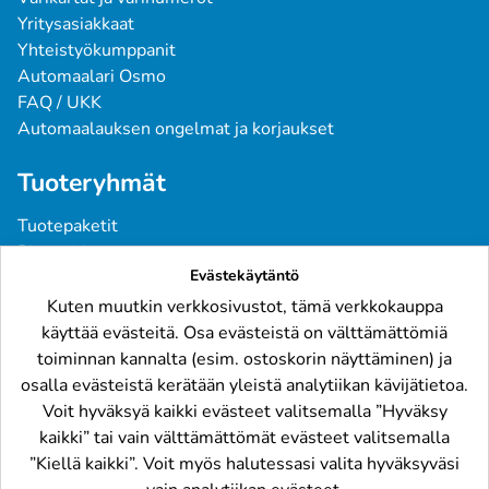
Yritysasiakkaat
Yhteistyökumppanit
Automaalari Osmo
FAQ / UKK
Automaalauksen ongelmat ja korjaukset
Tuoteryhmät
Tuotepaketit
Pintavärit
Evästekäytäntö
Spraymaalit
Pohjatuotteet
Kuten muutkin verkkosivustot, tämä verkkokauppa
Tarvikkeet
käyttää evästeitä. Osa evästeistä on välttämättömiä
Raskaskalusto
toiminnan kannalta (esim. ostoskorin näyttäminen) ja
osalla evästeistä kerätään yleistä analytiikan kävijätietoa.
Löydät meidät
Voit hyväksyä kaikki evästeet valitsemalla ”Hyväksy
kaikki” tai vain välttämättömät evästeet valitsemalla
”Kiellä kaikki”. Voit myös halutessasi valita hyväksyväsi