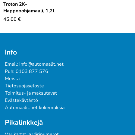
Troton 2K-
Happopohjamaali, 1,2L
45,00
€
Info
Email: info@automaalit.net
Puh: 0103 877 576
Meistä
Tietosuojaseloste
Toimitus- ja maksutavat
Evästekäytäntö
Automaalit.net kokemuksia
Pikalinkkejä
Värikartat ja värinumerot