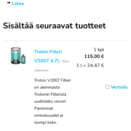
Lataa
Sisältää seuraavat tuotteet
1 kpl
Troton Filleri
115,00
€
V2007 4,7L
(Sävy:
1 l = 24,47 €
Valkoinen)
Troton V2007 Filleri
Vertaile
on aiemmasta
Trotonin Filleristä
uudistettu versio!
Paremmat
ominaisuudet ja
isompi koko.