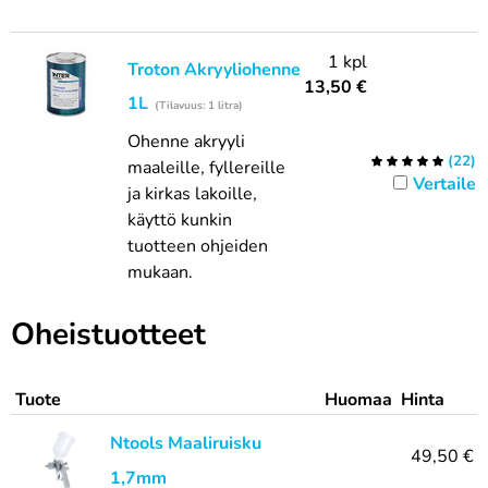
1 kpl
Troton Akryyliohenne
13,50
€
1L
(Tilavuus: 1 litra)
Ohenne akryyli
(
22
)
maaleille, fyllereille
Vertaile
ja kirkas lakoille,
käyttö kunkin
tuotteen ohjeiden
mukaan.
Oheistuotteet
Tuote
Huomaa
Hinta
Ntools Maaliruisku
49,50 €
1,7mm