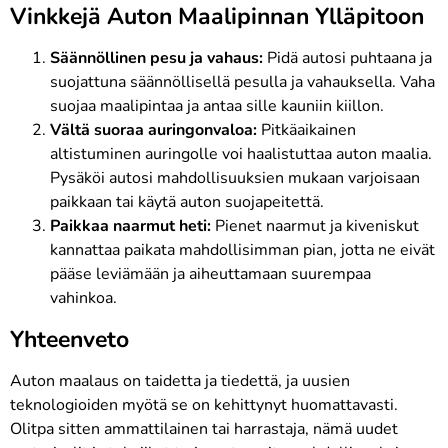
Vinkkejä Auton Maalipinnan Ylläpitoon
Säännöllinen pesu ja vahaus:
Pidä autosi puhtaana ja
suojattuna säännöllisellä pesulla ja vahauksella. Vaha
suojaa maalipintaa ja antaa sille kauniin kiillon.
Vältä suoraa auringonvaloa:
Pitkäaikainen
altistuminen auringolle voi haalistuttaa auton maalia.
Pysäköi autosi mahdollisuuksien mukaan varjoisaan
paikkaan tai käytä auton suojapeitettä.
Paikkaa naarmut heti:
Pienet naarmut ja kiveniskut
kannattaa paikata mahdollisimman pian, jotta ne eivät
pääse leviämään ja aiheuttamaan suurempaa
vahinkoa.
Yhteenveto
Auton maalaus on taidetta ja tiedettä, ja uusien
teknologioiden myötä se on kehittynyt huomattavasti.
Olitpa sitten ammattilainen tai harrastaja, nämä uudet