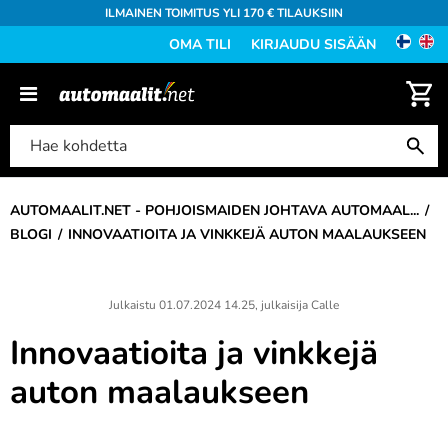
ILMAINEN TOIMITUS YLI 170 € TILAUKSIIN
OMA TILI
KIRJAUDU SISÄÄN
AUTOMAALIT.NET - POHJOISMAIDEN JOHTAVA AUTOMAAL...
BLOGI
INNOVAATIOITA JA VINKKEJÄ AUTON MAALAUKSEEN
Julkaistu
01.07.2024 14.25
, julkaisija
Calle
Innovaatioita ja vinkkejä
auton maalaukseen