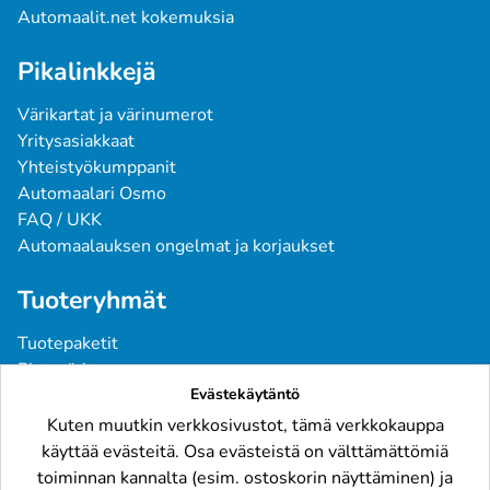
Automaalit.net kokemuksia
Pikalinkkejä
Värikartat ja värinumerot
Yritysasiakkaat
Yhteistyökumppanit
Automaalari Osmo
FAQ / UKK
Automaalauksen ongelmat ja korjaukset
Tuoteryhmät
Tuotepaketit
Pintavärit
Evästekäytäntö
Spraymaalit
Pohjatuotteet
Kuten muutkin verkkosivustot, tämä verkkokauppa
Tarvikkeet
käyttää evästeitä. Osa evästeistä on välttämättömiä
Raskaskalusto
toiminnan kannalta (esim. ostoskorin näyttäminen) ja