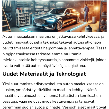
Auton maalauksen maailma on jatkuvassa kehityksessä, ja
uudet innovaatiot sekä tekniikat tekevät autosi ulkonäön
päivittämisestä entistä helpompaa ja jännittävämpää. Tässä
blogipostauksessa tarkastelemme muutamia
mielenkiintoisia kehityssuuntia ja annamme vinkkejä, joiden
avulla voit pitää autosi näyttävänä ja suojattuna.
Uudet Materiaalit ja Teknologiat
Yksi suurimmista edistysaskelista auton maalauksessa on
uusien, ympäristöystävällisten maalien kehitys. Nämä
maalit eivät ainoastaan vähennä haitallisten kemikaalien
päästöjä, vaan ne ovat myös kestävämpiä ja tarjoavat
paremman suojan autosi pinnalle. Vesipohjaiset maalit ovat