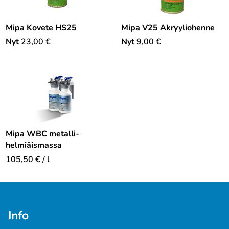
Mipa Kovete HS25
Mipa V25 Akryyliohenne
Nyt
23,00
€
Nyt
9,00
€
Mipa WBC metalli-
helmiäismassa
105,50
€
/ l
Info