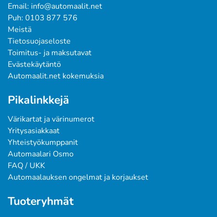
Email: info@automaalit.net
Puh: 0103 877 576
Meistä
Tietosuojaseloste
Toimitus- ja maksutavat
Evästekäytäntö
Automaalit.net kokemuksia
Pikalinkkejä
Värikartat ja värinumerot
Yritysasiakkaat
Yhteistyökumppanit
Automaalari Osmo
FAQ / UKK
Automaalauksen ongelmat ja korjaukset
Tuoteryhmät