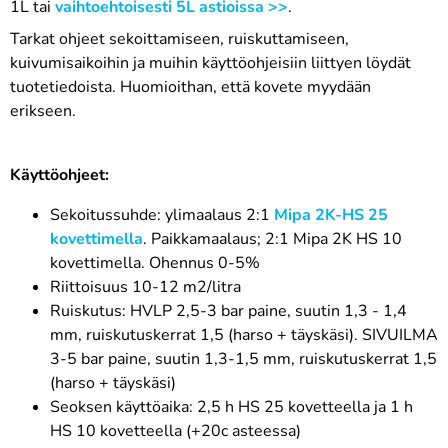
1L tai
vaihtoehtoisesti
5L astioissa >>
.
Tarkat ohjeet sekoittamiseen, ruiskuttamiseen,
kuivumisaikoihin ja muihin käyttöohjeisiin liittyen löydät
tuotetiedoista. Huomioithan, että kovete myydään
erikseen.
Käyttöohjeet:
Sekoitussuhde: ylimaalaus 2:1
Mipa 2K-HS 25
kovettimella
. Paikkamaalaus; 2:1 Mipa 2K HS 10
kovettimella. Ohennus 0-5%
Riittoisuus 10-12 m2/litra
Ruiskutus: HVLP 2,5-3 bar paine, suutin 1,3 - 1,4
mm, ruiskutuskerrat 1,5 (harso + täyskäsi). SIVUILMA
3-5 bar paine, suutin 1,3-1,5 mm, ruiskutuskerrat 1,5
(harso + täyskäsi)
Seoksen käyttöaika: 2,5 h HS 25 kovetteella ja 1 h
HS 10 kovetteella (+20c asteessa)