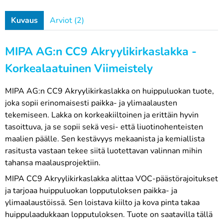
Kuvaus
Arviot (2)
MIPA AG:n CC9 Akryylikirkaslakka -
Korkealaatuinen Viimeistely
MIPA AG:n CC9 Akryylikirkaslakka on huippuluokan tuote,
joka sopii erinomaisesti paikka- ja ylimaalausten
tekemiseen. Lakka on korkeakiiltoinen ja erittäin hyvin
tasoittuva, ja se sopii sekä vesi- että liuotinohenteisten
maalien päälle. Sen kestävyys mekaanista ja kemiallista
rasitusta vastaan tekee siitä luotettavan valinnan mihin
tahansa maalausprojektiin.
MIPA CC9 Akryylikirkaslakka alittaa VOC-päästörajoitukset
ja tarjoaa huippuluokan lopputuloksen paikka- ja
ylimaalaustöissä. Sen loistava kiilto ja kova pinta takaa
huippulaadukkaan lopputuloksen. Tuote on saatavilla tällä